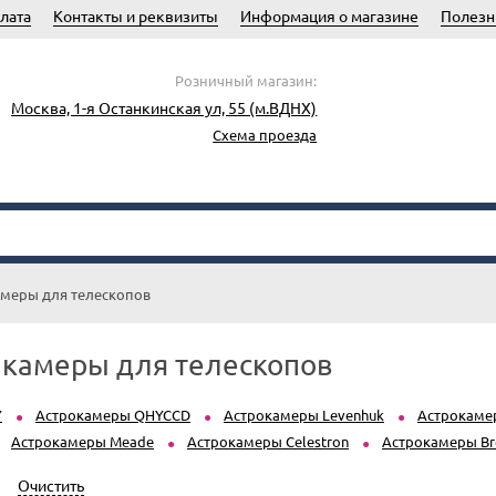
лата
Контакты и реквизиты
Информация о магазине
Полезн
Розничный магазин:
Москва, 1-я Останкинская ул, 55 (м.ВДНХ)
Схема проезда
меры для телескопов
камеры для телескопов
Y
Астрокамеры QHYCCD
Астрокамеры Levenhuk
Астрокаме
Астрокамеры Meade
Астрокамеры Celestron
Астрокамеры Br
Очистить