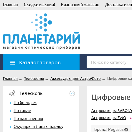
Главная
Скидки и акции!
Розничный магазин
Доставка и оп
Каталог товаров
Главная
→
Телескопы
→
Аксессуары для АстроФото
→
Цифровые ка
Телескопы
Цифровые 
По брендам
По типам
Астрокамеры SVBON
Астрокамеры ZWO
По назначению
Окуляры и Линзы Барлоу
Бренд:
Pegasus