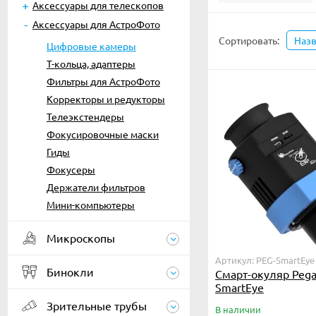
Аксессуары для телескопов
Аксессуары для АстроФото
Сортировать:
Наз
Цифровые камеры
Т-кольца, адаптеры
Фильтры для АстроФото
Корректоры и редукторы
Телеэкстендеры
Фокусировочные маски
Гиды
Фокусеры
Держатели фильтров
Мини-компьютеры
Микроскопы
Артикул: PEG-SmartEye
Бинокли
Смарт-окуляр Pega
SmartEye
Зрительные трубы
В наличии