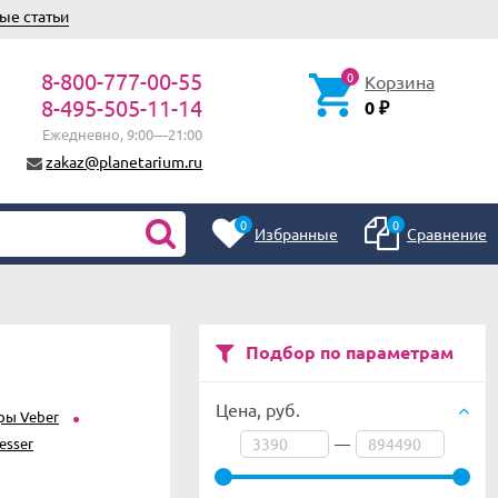
ые статьи
8-800-777-00-55
0
Корзина
8-495-505-11-14
0
₽
Ежедневно, 9:00—21:00
zakaz@planetarium.ru
0
0
Избранные
Сравнение
Подбор по параметрам
Цена,
руб.
ры Veber
esser
—