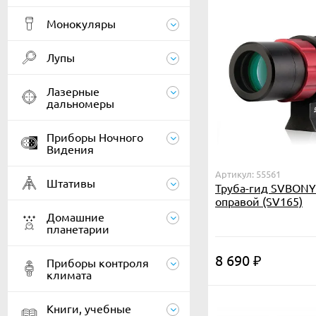
Монокуляры
Лупы
Лазерные
дальномеры
Приборы Ночного
Видения
Артикул: 55561
Штативы
Труба-гид SVBONY
оправой (SV165)
Домашние
планетарии
8 690
₽
Приборы контроля
климата
Книги, учебные