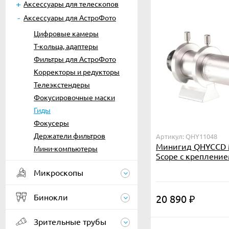
Аксессуары для телескопов
Аксессуары для АстроФото
Цифровые камеры
Т-кольца, адаптеры
Фильтры для АстроФото
Корректоры и редукторы
Телеэкстендеры
Фокусировочные маски
Гиды
Фокусеры
Держатели фильтров
Артикул: QHY11048
Минигид QHYCCD M
Мини-компьютеры
Scope с креплени
Микроскопы
Бинокли
20 890
₽
Зрительные трубы