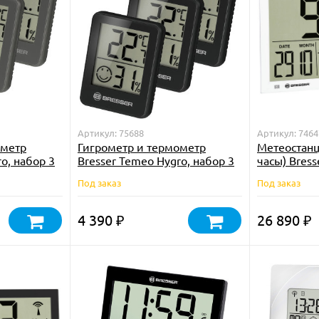
Артикул: 75688
Артикул: 7464
ометр
Гигрометр и термометр
Метеостанц
o, набор 3
Bresser Temeo Hygro, набор 3
часы) Bres
шт., черный
LCD, белая
Под заказ
Под заказ
4 390
26 890
₽
₽