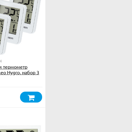
4
и термометр
eo Hygro, набор 3