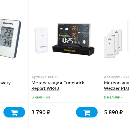
Артикул: 86035
Артикул: 7889
overy
Метеостанция Ermenrich
Метеостанц
Report WR40
Wezzer PLU
В наличии
В наличии
3 790
5 890
₽
₽