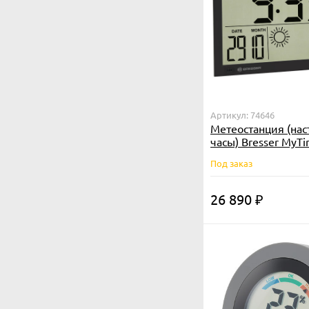
Артикул: 74646
Метеостанция (на
часы) Bresser MyT
LCD, черная
Под заказ
26 890
₽