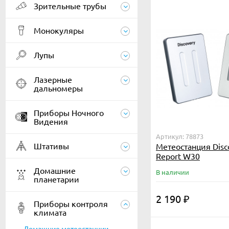
Зрительные трубы
Монокуляры
Лупы
Лазерные
дальномеры
Приборы Ночного
Видения
Артикул: 78873
Штативы
Метеостанция Disc
Report W30
Домашние
В наличии
планетарии
2 190
₽
Приборы контроля
климата
Домашние метеостанции