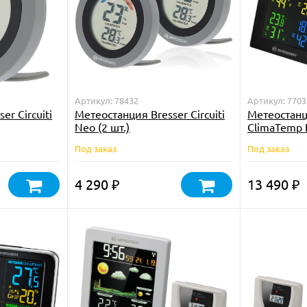
Артикул: 78432
Артикул: 7703
er Circuiti
Метеостанция Bresser Circuiti
Метеостанц
Neo (2 шт.)
ClimaTemp 
тремя датч
Под заказ
Под заказ
4 290
13 490
₽
₽