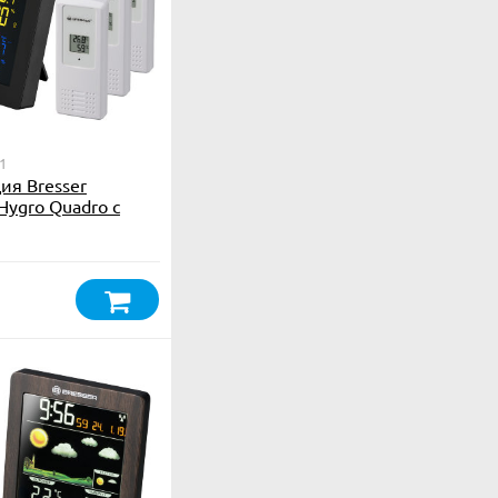
1
ия Bresser
Hygro Quadro с
иками, черная