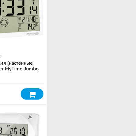
7
ия (настенные
ser MyTime Jumbo