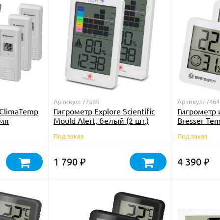
Артикул: 77585
Артикул: 7464
 ClimaTemp
Гигрометр Explore Scientific
Гигрометр 
емя
Mould Alert, белый (2 шт.)
Bresser Tem
шт., белый
Под заказ
Под заказ
1 790
4 390
₽
₽