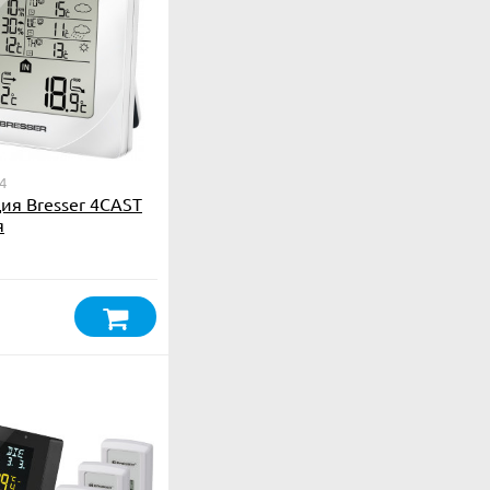
4
ия Bresser 4CAST
я