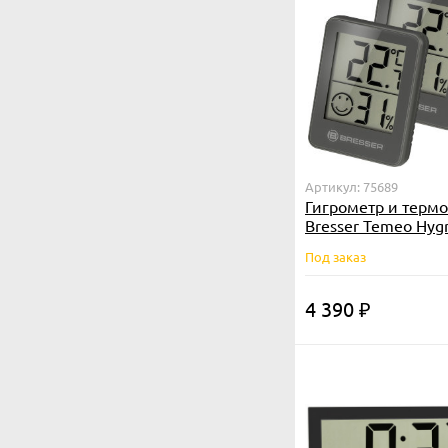
Артикул: 75689
Гигрометр и терм
Bresser Temeo Hygr
шт., серый
Под заказ
4 390
₽