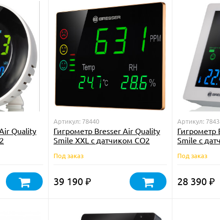
Артикул: 78440
Артикул: 7843
ir Quality
Гигрометр Bresser Air Quality
Гигрометр B
2
Smile XXL с датчиком CO2
Smile с да
Под заказ
Под заказ
39 190
28 390
₽
₽