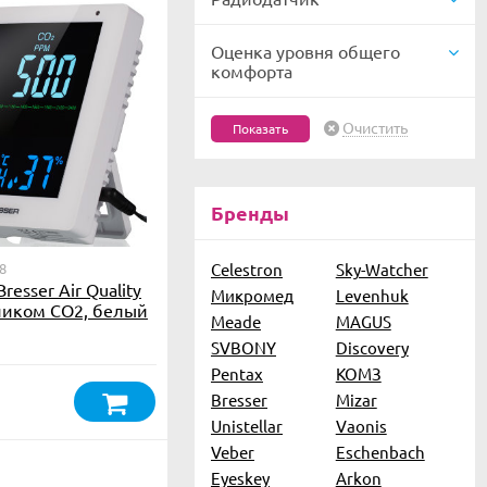
Оценка уровня общего
комфорта
Очистить
Бренды
8
Celestron
Sky-Watcher
resser Air Quality
Микромед
Levenhuk
тчиком CO2, белый
Meade
MAGUS
SVBONY
Discovery
Pentax
КОМЗ
Bresser
Mizar
Unistellar
Vaonis
Veber
Eschenbach
Eyeskey
Arkon