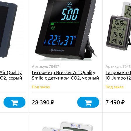
Артикул: 78437
Артикул: 7645
ir Quality
Гигрометр Bresser Air Quality
Гигрометр 
CO2, серый
Smile с датчиком CO2, черный
IO Jumbo (2
Под заказ
Под заказ
28 390
7 490
₽
₽