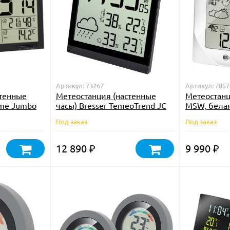
Артикул: 73267
Артикул: 7857
стенные
Метеостанция (настенные
Метеостанц
ime Jumbo
часы) Bresser TemeoTrend JC
MSW, бела
LCD с радиоуправлением,
Под заказ
Под заказ
черная
12 890
9 990
₽
₽