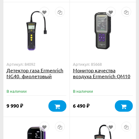
Артикул: 84092
Артикул: 85668
Детектор газа Ermenrich
Монитор качества
NG40, фиолетовый
воздуха Ermenrich QM10
В наличии
В наличии
9 990
6 490
₽
₽