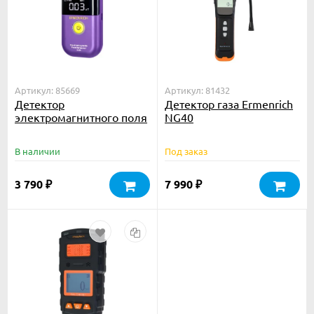
Артикул: 85669
Артикул: 81432
Детектор
Детектор газа Ermenrich
электромагнитного поля
NG40
Ermenrich EM20
В наличии
Под заказ
3 790
7 990
₽
₽