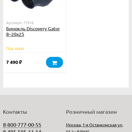
Артикул: 77916
Бинокль Discovery Gator
8–20x25
Под заказ
7 490
₽
Контакты
Розничный магазин
8-800-777-00-55
Москва, 1-я Останкинская ул,
8-495-505-11-14
55 (м.ВДНХ)