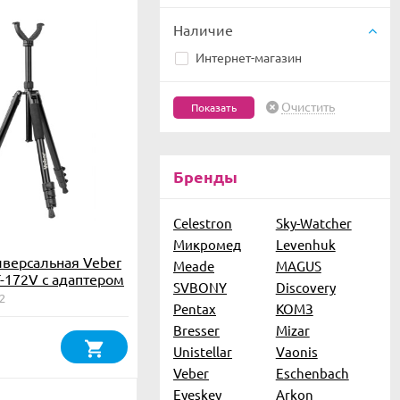
Наличие
Интернет-магазин
Очистить
Бренды
Celestron
Sky-Watcher
Микромед
Levenhuk
иверсальная Veber
Meade
MAGUS
T-172V с адаптером
SVBONY
Discovery
2
Pentax
КОМЗ
Bresser
Mizar
Unistellar
Vaonis
Veber
Eschenbach
Eyeskey
Arkon