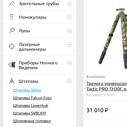
Зрительные трубы
Монокуляры
Лупы
Лазерные
дальномеры
Приборы Ночного
Видения
В наличии
Штативы
Тренога универсал
Tactic PRO TH30C 
Штативы Veber
Артикул: 32972
Штативы Falcon Eyes
Штативы Levenhuk
31 010
₽
Штативы SVBONY
Штативные головки