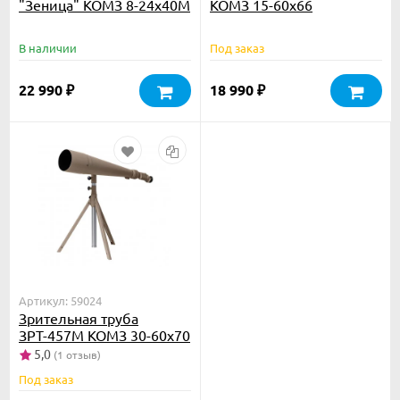
"Зеница" КОМЗ 8-24х40М
КОМЗ 15-60х66
В наличии
Под заказ
22 990
18 990
₽
₽
Артикул: 59024
Зрительная труба
ЗРТ-457М КОМЗ 30-60х70
5,0
(1 отзыв)
Под заказ