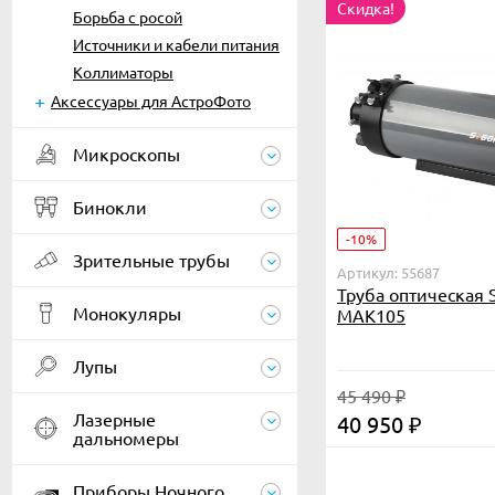
Скидка!
Борьба с росой
Источники и кабели питания
Коллиматоры
Аксессуары для АстроФото
Микроскопы
Бинокли
-10%
Зрительные трубы
Артикул: 55687
Труба оптическая
Монокуляры
MAK105
Лупы
45 490
₽
Лазерные
40 950
₽
дальномеры
Приборы Ночного