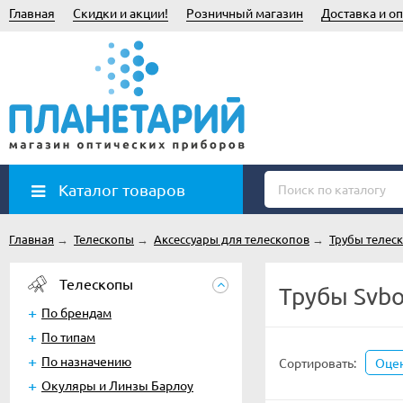
Главная
Скидки и акции!
Розничный магазин
Доставка и оп
Каталог товаров
Главная
→
Телескопы
→
Аксессуары для телескопов
→
Трубы телес
Телескопы
Трубы Svb
По брендам
По типам
По назначению
Сортировать:
Оце
Окуляры и Линзы Барлоу