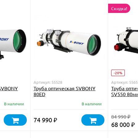
Скидка!
-20%
Артикул: 55528
Артикул: 5565
 SVBONY
Труба оптическая SVBONY
Труба опт
80ED
SV550 80мм
В наличии
В наличии
84 990
₽
74 990
₽
68 000
₽