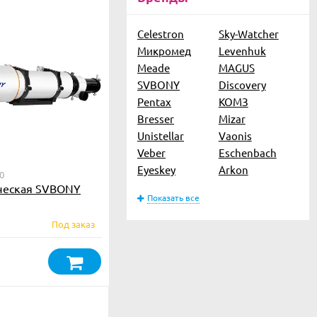
Celestron
Sky-Watcher
Микромед
Levenhuk
Meade
MAGUS
SVBONY
Discovery
Pentax
КОМЗ
Bresser
Mizar
Unistellar
Vaonis
Veber
Eschenbach
Eyeskey
Arkon
0
ическая SVBONY
Показать все
Под заказ