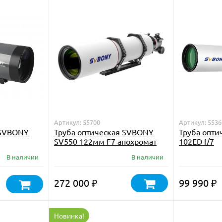
Артикул: 55700
Артикул: 5536
 SVBONY
Труба оптическая SVBONY
Труба опт
SV550 122мм F7 апохромат
102ED f/7
В наличии
В наличии
272 000
99 990
₽
₽
Новинка!