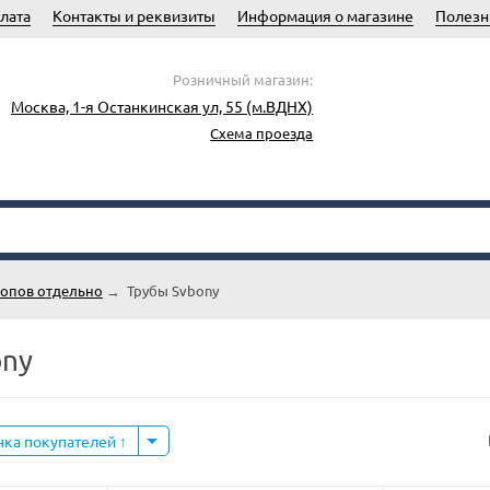
лата
Контакты и реквизиты
Информация о магазине
Полезн
Розничный магазин:
Москва, 1-я Останкинская ул, 55 (м.ВДНХ)
Схема проезда
копов отдельно
→
Трубы Svbony
ony
нка покупателей