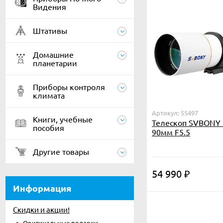
Видения
Штативы
Домашние
планетарии
Приборы контроля
климата
Артикул: 55497
Книги, учебные
Телескоп SVBONY
пособия
90мм F5.5
Другие товары
54 990
₽
Информация
Скидки и акции!
Оригинальные подарки