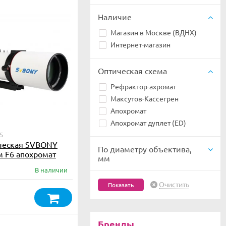
Наличие
Магазин в Москве (ВДНХ)
Интернет-магазин
Оптическая схема
Рефрактор-ахромат
Максутов-Кассегрен
Апохромат
Апохромат дуплет (ED)
5
ическая SVBONY
По диаметру объектива,
 F6 апохромат
мм
В наличии
Очистить
Бренды