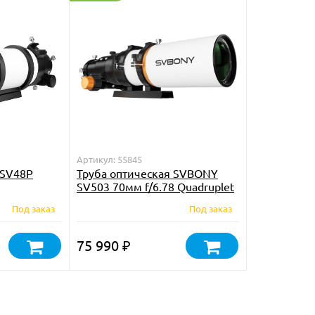
Артикул: 55845
 SV48P
Труба оптическая SVBONY
SV503 70мм f/6.78 Quadruplet
ED
Под заказ
Под заказ
75 990
₽