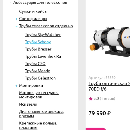
Аксессуары для телескопов
Сумки и кейсы
Светофильтры
Трубы телескопов отдельно
Трубы Sky-Watcher
Трубы Svbony
Трубы Bresser
Трубы Levenhuk Ra
Трубы GSO
Трубы Meade
Артикул: 55359
Трубы Celestron
Труба оптическая
Монтировки
70ED f/6
Моторы, аксессуары
монтировок
5,0
(1 отзыв)
Искатели
Диагональные зеркала,
79 990
₽
призмы
Крепежные кольца,
пластины