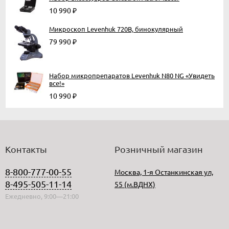
10 990
₽
Микроскоп Levenhuk 720B, бинокулярный
79 990
₽
Набор микропрепаратов Levenhuk N80 NG «Увидеть
все!»
10 990
₽
Контакты
Розничный магазин
8-800-777-00-55
Москва, 1-я Останкинская ул,
8-495-505-11-14
55 (м.ВДНХ)
Ежедневно, 9:00—21:00