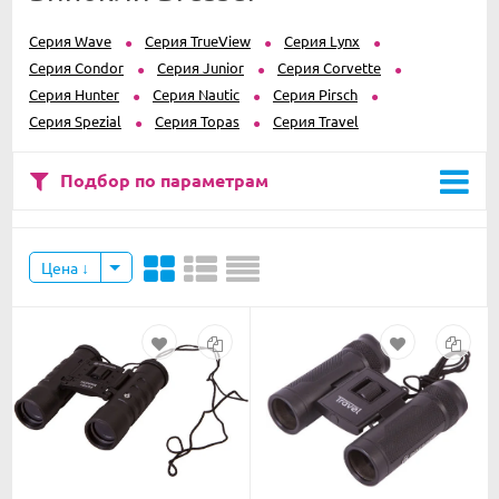
Серия Wave
Серия TrueView
Серия Lynx
Серия Condor
Серия Junior
Серия Corvette
Серия Hunter
Серия Nautic
Серия Pirsch
Серия Spezial
Серия Topas
Серия Travel
Подбор по параметрам
Цена