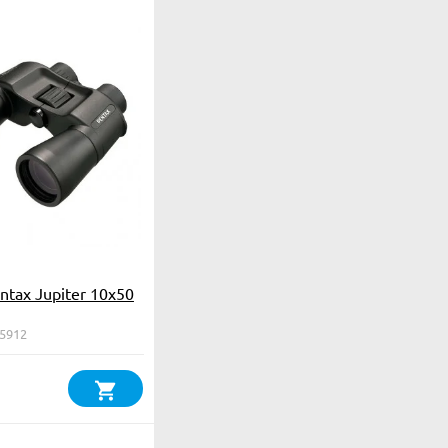
tax Jupiter 10x50
65912