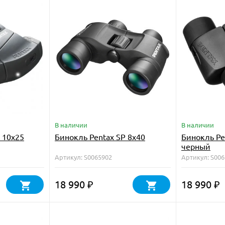
В наличии
В наличии
 10x25
Бинокль Pentax SP 8x40
Бинокль Pe
черный
Артикул: S0065902
Артикул: S00
18 990
18 990
₽
₽