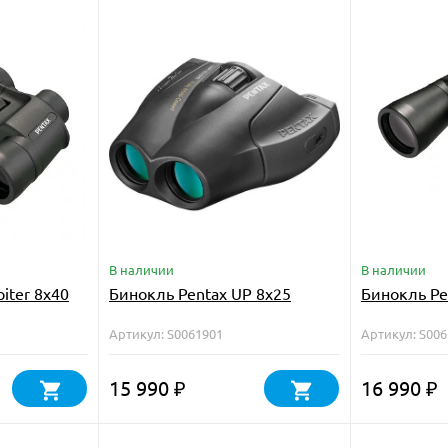
В наличии
В наличии
iter 8x40
Бинокль Pentax UP 8x25
Бинокль Pen
Артикул: S0061901
Артикул: S00
15 990
16 990
₽
₽