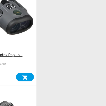
tax Papilio II
62001