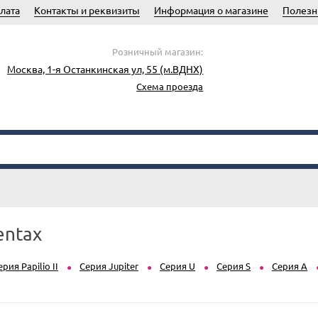
лата
Контакты и реквизиты
Информация о магазине
Полезн
Розничный магазин:
Москва, 1-я Останкинская ул, 55 (м.ВДНХ)
Схема проезда
entax
ерия Papilio II
Серия Jupiter
Серия U
Серия S
Серия A