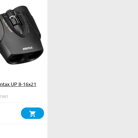
ntax UP 8-16x21
61961