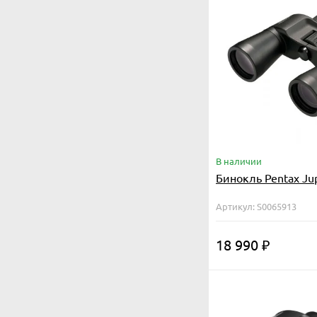
В наличии
Бинокль Pentax Jup
Артикул: S0065913
18 990
₽