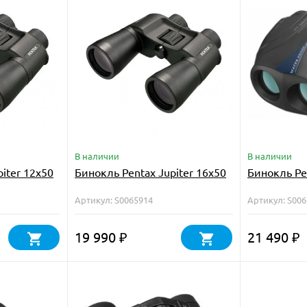
В наличии
В наличии
iter 12x50
Бинокль Pentax Jupiter 16x50
Бинокль Pe
Артикул: S0065914
Артикул: S00
19 990
21 490
₽
₽