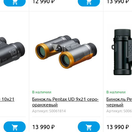
12 990
13 990
₽
₽
В наличии
В наличии
 10x21
Бинокль Pentax UD 9x21 серо-
Бинокль Pe
оранжевый
черный
Артикул: S0061814
Артикул: S00
13 990
13 990
₽
₽