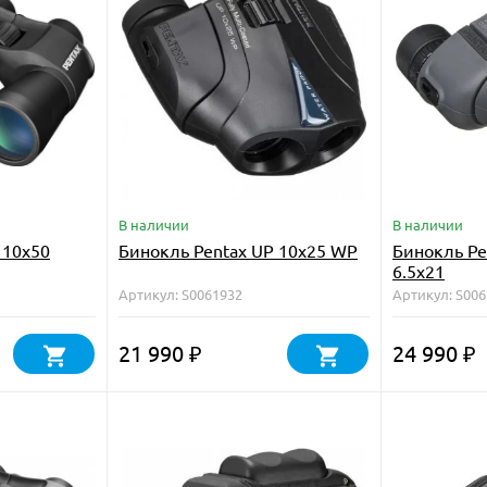
В наличии
В наличии
 10x50
Бинокль Pentax UP 10x25 WP
Бинокль Pen
6.5x21
Артикул: S0061932
Артикул: S00
21 990
24 990
₽
₽