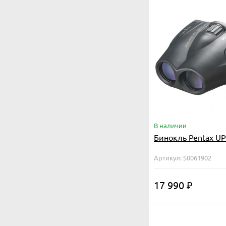
В наличии
Бинокль Pentax UP
Артикул: S0061902
17 990
₽