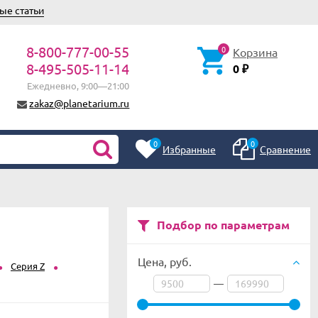
ые статьи
8-800-777-00-55
0
Корзина
8-495-505-11-14
0
₽
Ежедневно, 9:00—21:00
zakaz@planetarium.ru
0
0
Избранные
Сравнение
Подбор по параметрам
Цена,
руб.
Серия Z
—