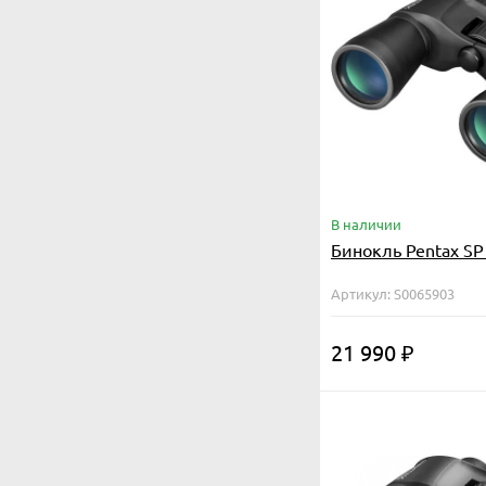
В наличии
Бинокль Pentax SP
Артикул: S0065903
21 990
₽