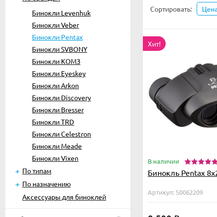
Сортировать:
Цен
Бинокли Levenhuk
Бинокли Veber
Бинокли Pentax
Хит!
Бинокли SVBONY
Бинокли КОМЗ
Бинокли Eyeskey
Бинокли Arkon
Бинокли Discovery
Бинокли Bresser
Бинокли TRD
Бинокли Celestron
Бинокли Meade
Бинокли Vixen
В наличии
По типам
Бинокль Pentax 8x
По назначению
Артикул: S0062209
Аксессуары для биноклей