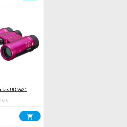
ntax UD 9x21
61815