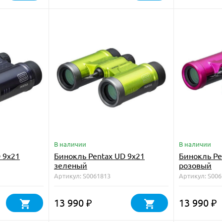
В наличии
В наличии
 9x21
Бинокль Pentax UD 9x21
Бинокль Pe
зеленый
розовый
Артикул: S0061813
Артикул: S00
13 990
13 990
₽
₽