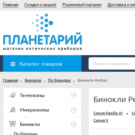
Главная
Скидки и акции!
Розничный магазин
Доставка и оп
Каталог товаров
Главная
→
Бинокли
→
По брендам
→
Бинокли Pentax
Телескопы
Бинокли P
Микроскопы
Серия Papilio III
С
Серия V
Бинокли
По брендам