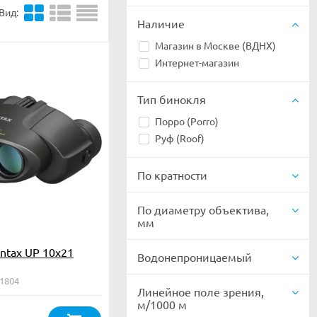
Вид:
Наличие
Магазин в Москве (ВДНХ)
Интернет-магазин
Тип бинокля
Порро (Porro)
Руф (Roof)
По кратности
По диаметру объектива,
мм
ntax UP 10x21
Водонепроницаемый
61804
Линейное поле зрения,
м/1000 м