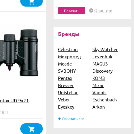
Очистить
Бренды
Celestron
Sky-Watcher
Микромед
Levenhuk
Meade
MAGUS
SVBONY
Discovery
Pentax
КОМЗ
Bresser
Mizar
Unistellar
Vaonis
Veber
Eschenbach
ntax UD 9x21
Eyeskey
Arkon
61811
Показать все