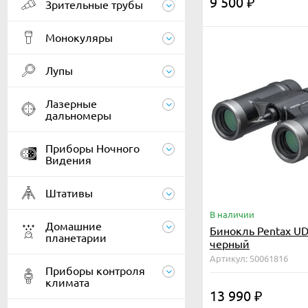
9 500
₽
Зрительные трубы
Монокуляры
Лупы
Лазерные
дальномеры
Приборы Ночного
Видения
Штативы
В наличии
Домашние
Бинокль Pentax UD
планетарии
черный
Артикул: S0061816
Приборы контроля
климата
13 990
₽