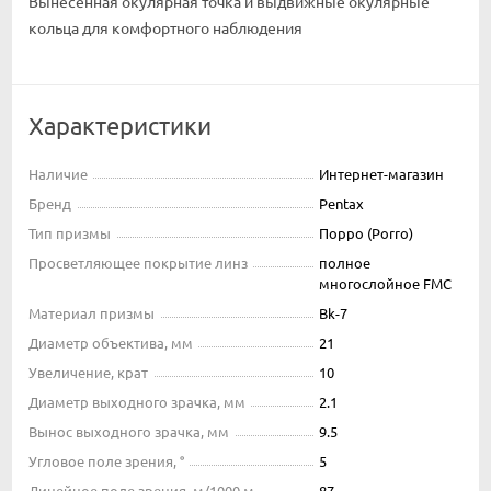
Вынесенная окулярная точка и выдвижные окулярные
кольца для комфортного наблюдения
Характеристики
Наличие
Интернет-магазин
Бренд
Pentax
Тип призмы
Порро (Porro)
Просветляющее покрытие линз
полное
многослойное FMC
Материал призмы
Bk-7
Диаметр объектива, мм
21
Увеличение, крат
10
Диаметр выходного зрачка, мм
2.1
Вынос выходного зрачка, мм
9.5
Угловое поле зрения, °
5
Линейное поле зрения, м/1000 м
87