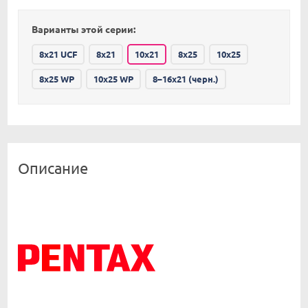
Варианты этой серии:
8x21 UCF
8x21
10x21
8x25
10x25
8x25 WP
10x25 WP
8–16x21 (черн.)
Описание