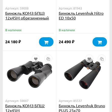
Артикул: 59008
Артикул: 81943
Бинокль КОМЗ БПЦ3
Бинокль Levenhuk Nitro
12x45М обрезиненный
ED 10x50
В наличии
В наличии
24 180
24 490
₽
₽
Артикул: 59007
Артикул: 85537
Бинокль КОМЗ БПЦ2
Бинокль Levenhuk Bruno
12x45М
PLUS 25x70