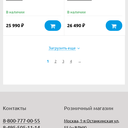
В наличии
В наличии
25 990
26 490
₽
₽
Загрузить еще
1
2
3
4
→
Контакты
Розничный магазин
8-800-777-00-55
Москва, 1-я Останкинская ул,
8-495-505-11-14
55 (м.ВДНХ)