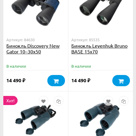
Артикул: 84630
Артикул: 85535
Бинокль Discovery New
Бинокль Levenhuk Bruno
Gator 10–30x50
BASE 15x70
В наличии
В наличии
14 490
14 490
₽
₽
Хит!