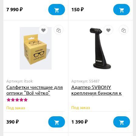
7 990
150
₽
₽
Артикул: itsok
Артикул: 55487
Салфетки чистящие для
Адаптер SVBONY
оптики "Всё чётко"
крепления бинокля к
штативу (F9182A)
Под заказ
Под заказ
390
1 390
₽
₽