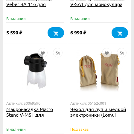
Veber BA 116 для
V-SA1 для монокуляра
бинокля
Pentax VM
В наличии
В наличии
5 590
6 990
₽
₽
Артикул: S0069590
Артикул: 06152c001
Макронасадка Macro
Чехол для луп и мелкой
Stand V-MS1 для
электроники (Lomui
монокуляра Pentax VM
бежевый)
В наличии
Под заказ