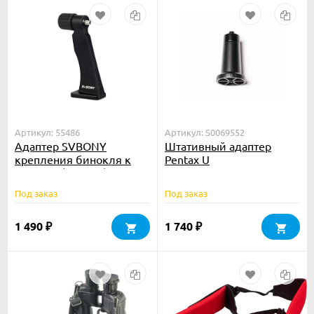
Артикул: 55486
Артикул: S0069552
Адаптер SVBONY
Штативный адаптер
крепления бинокля к
Pentax U
штативу (F9181A)
Под заказ
Под заказ
1 490
1 740
₽
₽