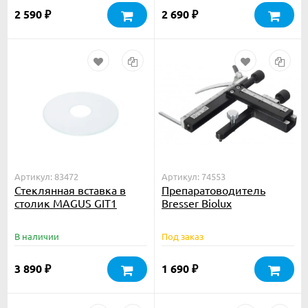
2 590
2 690
₽
₽
Артикул: 83472
Артикул: 74553
Стеклянная вставка в
Препаратоводитель
столик MAGUS GIT1
Bresser Biolux
В наличии
Под заказ
3 890
1 690
₽
₽