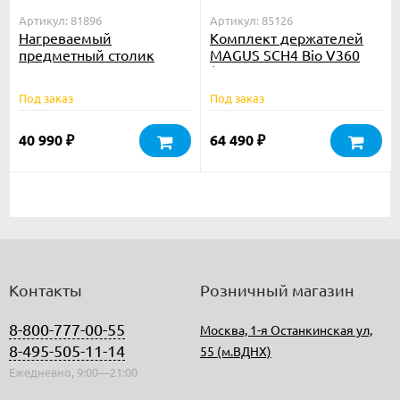
Артикул: 81896
Артикул: 85126
Нагреваемый
Комплект держателей
предметный столик
MAGUS SCH4 Bio V360
Levenhuk
(планшет Терасаки,
чашка Петри D 54 мм,
Под заказ
Под заказ
чашка Петри D 65 мм,
40 990
64 490
₽
₽
Контакты
Розничный магазин
8-800-777-00-55
Москва, 1-я Останкинская ул,
8-495-505-11-14
55 (м.ВДНХ)
Ежедневно, 9:00—21:00