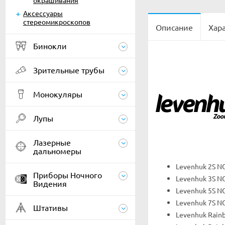
окрашивания
Аксессуары
стереомикроскопов
Описание
Хар
Бинокли
Зрительные трубы
Монокуляры
Лупы
Лазерные
дальномеры
Levenhuk 2S N
Приборы Ночного
Levenhuk 3S N
Видения
Levenhuk 5S N
Levenhuk 7S N
Штативы
Levenhuk Rain