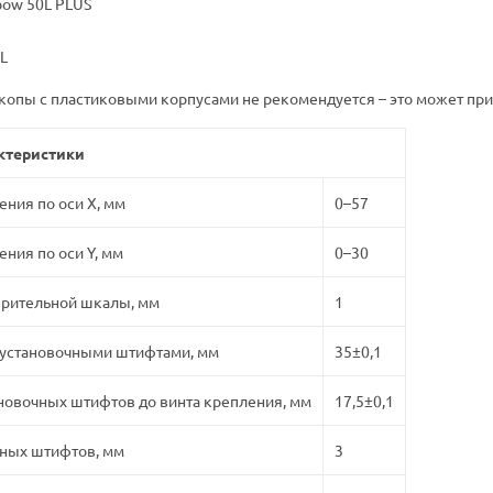
bow 50L PLUS
L
копы с пластиковыми корпусами не рекомендуется – это может при
ктеристики
ния по оси X, мм
0–57
ия по оси Y, мм
0–30
ерительной шкалы, мм
1
 установочными штифтами, мм
35±0,1
ановочных штифтов до винта крепления, мм
17,5±0,1
чных штифтов, мм
3