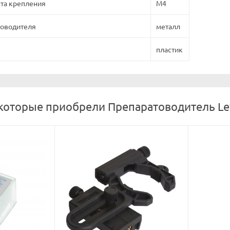
та крепления
M4
товодителя
металл
пластик
 которые приобрели Препаратоводитель Le