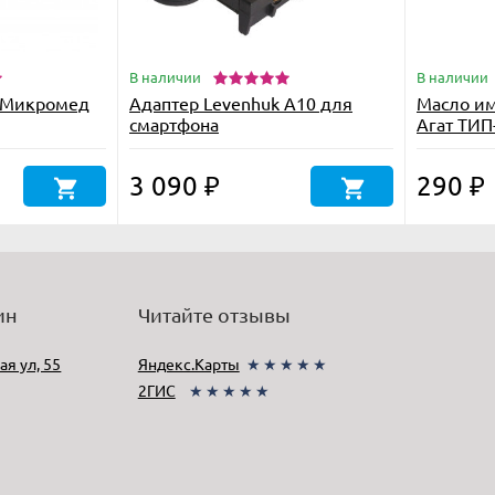
В наличии
В наличии
е Микромед
Адаптер Levenhuk A10 для
Масло им
смартфона
Агат ТИП
40 мл., ф
3 090
290
₽
₽
ин
Читайте отзывы
ая ул, 55
Яндекс.Карты
★★★★★
2ГИС
★★★★★