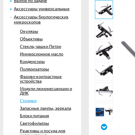
Выбор по задаче
Аксессуары универсальные
Аксессуары биологических
микроскопов
Окуляры
Объективы
Стекла, чашки Петри
Иммерсионное масло
Конденсоры
Поляризаторы
Фазово-контрастные
устройства
Модули люминесценции и
ДИК
Столики
Запасные лампы, зеркала
Блоки питания
Светофильтры
Реактивы и посуда для