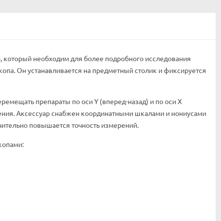
, который необходим для более подробного исследования
опа. Он устанавливается на предметный столик и фиксируется
емещать препараты по оси Y (вперед-назад) и по оси X
жения. Аксессуар снабжен координатными шкалами и нониусами
чительно повышается точность измерений.
копами: