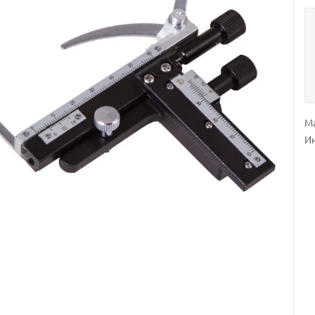
Ма
Ин