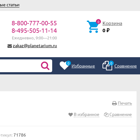
ые статьи
8-800-777-00-55
0
Корзина
8-495-505-11-14
0
₽
Ежедневно, 9:00—21:00
zakaz@planetarium.ru
0
0
Избранные
Сравнение
Печать
В избранное
Сравнение
71786
тикул: