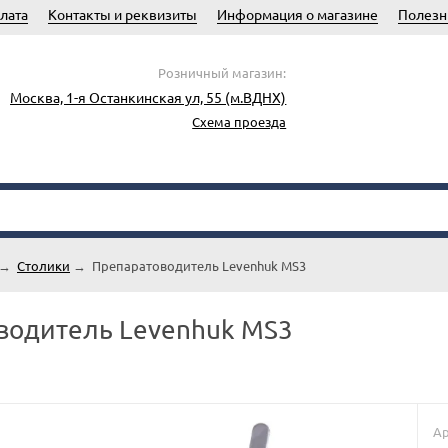
лата
Контакты и реквизиты
Информация о магазине
Полезн
Розничный магазин:
Москва, 1-я Останкинская ул, 55 (м.ВДНХ)
Схема проезда
→
Столики
→
Препаратоводитель Levenhuk MS3
водитель Levenhuk MS3
Ар