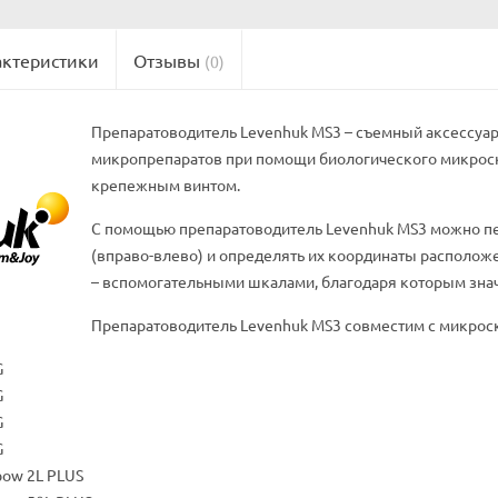
актеристики
Отзывы
(0)
Препаратоводитель Levenhuk MS3 – съемный аксессуар
микропрепаратов при помощи биологического микроск
крепежным винтом.
С помощью препаратоводитель Levenhuk MS3 можно пер
(вправо-влево) и определять их координаты располо
– вспомогательными шкалами, благодаря которым зна
Препаратоводитель Levenhuk MS3 совместим с микрос
G
G
G
G
bow 2L PLUS