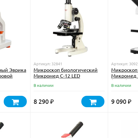
Артикул: 32841
Артикул: 3092
ный Эврика
Микроскоп биологический
Микроскоп
ровой
Микромед С-12 LED
Микромед 
(вар. 3)
В наличии
В наличии
8 290
9 090
₽
₽