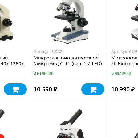
Артикул: 30232
Артикул: 6903
ный
Микроскоп биологический
Микроскоп 
40х-1280х
Микромед С-11 (вар. 1М LED)
2L Moonsto
се
В наличии
В наличии
10 590
10 990
₽
₽