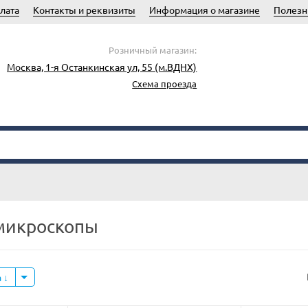
лата
Контакты и реквизиты
Информация о магазине
Полезн
Розничный магазин:
Москва, 1-я Останкинская ул, 55 (м.ВДНХ)
Схема проезда
микроскопы
а