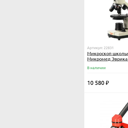
Артикул: 22831
Микроскоп школь
Микромед Эврика 
в текстильном кей
В наличии
10 580
₽