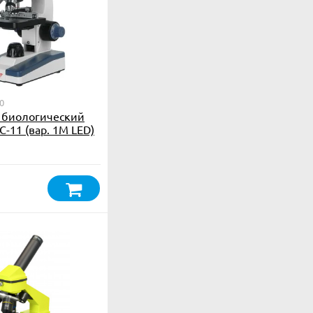
0
 биологический
-11 (вар. 1М LED)
оводителем