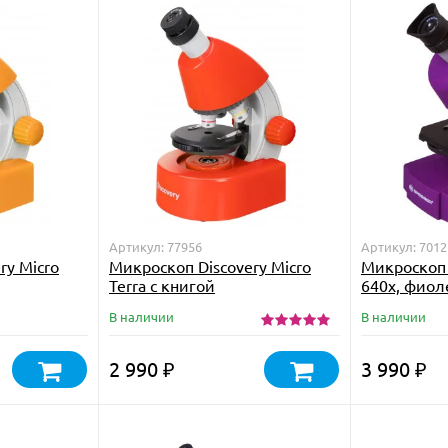
Артикул: 77956
Артикул: 7012
ry Micro
Микроскоп Discovery Micro
Микроскоп B
Terra с книгой
640x, фио
В наличии
В наличии
2 990
3 990
₽
₽