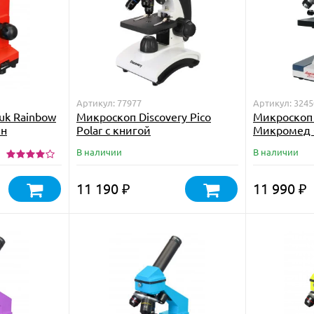
Артикул: 77977
Артикул: 3245
uk Rainbow
Микроскоп Discovery Pico
Микроскоп
ин
Polar с книгой
Микромед С
с препарат
В наличии
В наличии
11 190
11 990
₽
₽