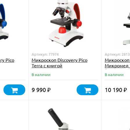
Артикул: 77974
Артикул: 2813
ry Pico
Микроскоп Discovery Pico
Микроскоп
Terra с книгой
Микромед 
(зеркало, L
В наличии
В наличии
9 990
10 190
₽
₽