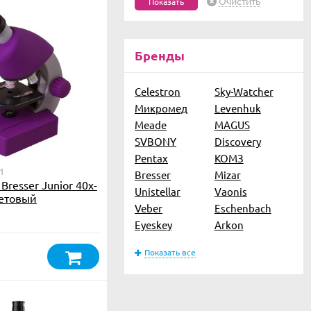
Очистить
Бренды
Celestron
Sky-Watcher
Микромед
Levenhuk
Meade
MAGUS
SVBONY
Discovery
Pentax
КОМЗ
1
Bresser
Mizar
resser Junior 40x-
Unistellar
Vaonis
летовый
Veber
Eschenbach
Eyeskey
Arkon
Показать все