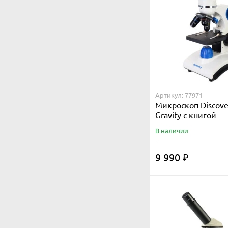
Артикул: 77971
Микроскоп Discove
Gravity с книгой
В наличии
9 990
₽