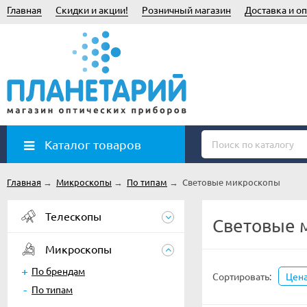
Главная
Скидки и акции!
Розничный магазин
Доставка и оп
Каталог товаров
Главная
→
Микроскопы
→
По типам
→
Световые микроскопы
Телескопы
Световые 
Микроскопы
По брендам
Сортировать:
Цен
По типам