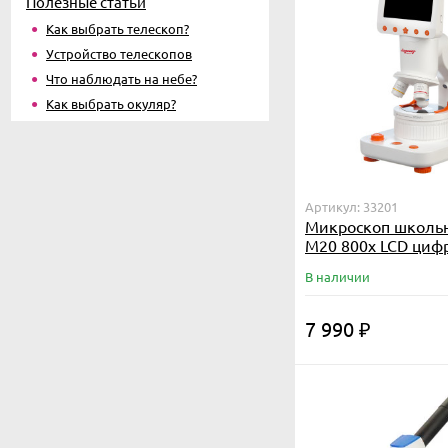
Полезные статьи
Как выбрать телескоп?
Устройство телескопов
Что наблюдать на небе?
Как выбрать окуляр?
Артикул: 33201
Микроскоп школь
M20 800х LCD циф
В наличии
7 990
₽