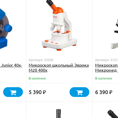
Артикул: 33200
Артикул: 3121
Junior 40x-
Микроскоп школьный Эврика
Микроскоп
M20 400х
Микромед С
В наличии
В наличии
5 390
6 390
₽
₽