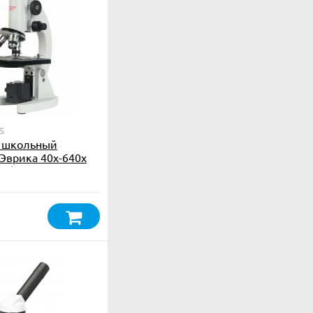
5
 школьный
Эврика 40х-640х
ED)