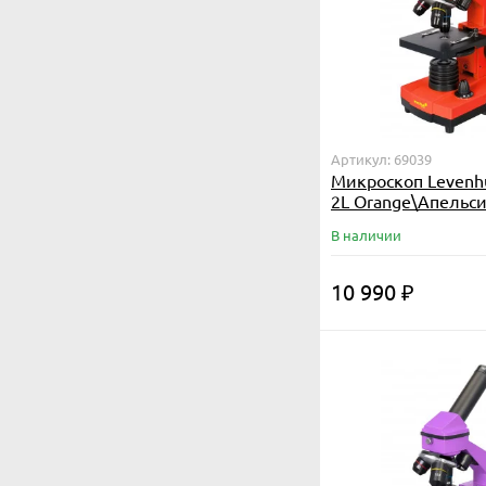
Артикул: 69039
Микроскоп Levenh
2L Orange\Апельс
В наличии
10 990
₽