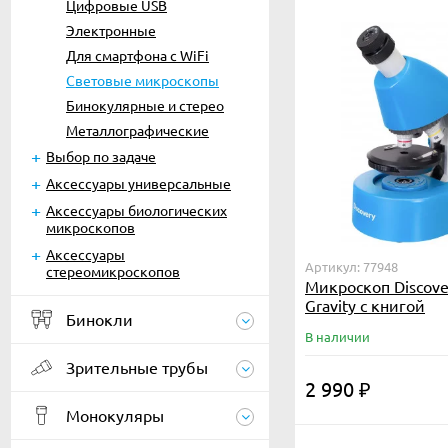
Цифровые USB
Электронные
Для смартфона c WiFi
Световые микроскопы
Бинокулярные и стерео
Металлографические
Выбор по задаче
Аксессуары универсальные
Аксессуары биологических
микроскопов
Аксессуары
Артикул: 77948
стереомикроскопов
Микроскоп Discove
Gravity с книгой
Бинокли
В наличии
Зрительные трубы
2 990
₽
Монокуляры