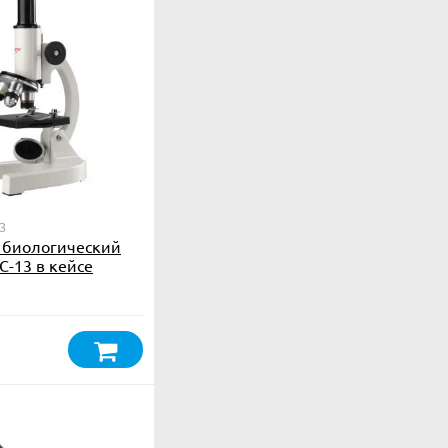
3
 биологический
-13 в кейсе