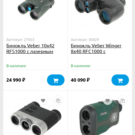
Артикул: 27653
Артикул: 30429
Бинокль Veber 10x42
Бинокль Veber Winger
RFS1000 с лазерным
8х40 RFС1000 с
дальномером
лазерным дальномером
В наличии
В наличии
24 990
40 090
₽
₽