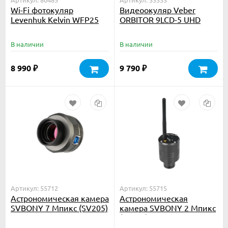
Wi-Fi фотокуляр
Видеоокуляр Veber
Levenhuk Kelvin WFP25
ORBITOR 9LCD-5 UHD
В наличии
В наличии
8 990
9 790
₽
₽
Артикул: 55712
Артикул: 55715
Астрономическая камера
Астрономическая
SVBONY 7 Мпикс (SV205)
камера SVBONY 2 Мпикс
(SC311) Wi-Fi