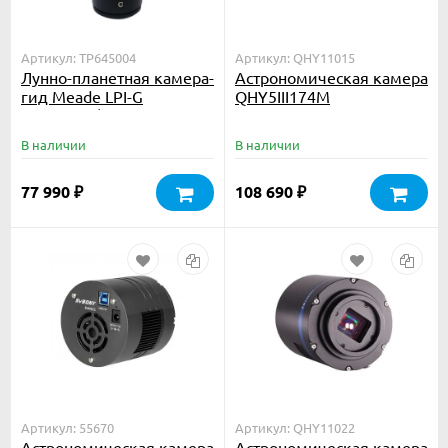
Артикул: TP645004
Артикул: QHY11015
Лунно-планетная камера-
Астрономическая камера
гид Meade LPI-G
QHY5III174M
Advanced (монохромная,
6.3 MP)
В наличии
В наличии
77 990
108 690
₽
₽
Артикул: 55670
Артикул: QHY11022
Астрономическая камера
Астрономическая камера