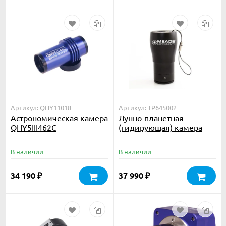
Артикул: QHY11018
Артикул: TP645002
Астрономическая камера
Лунно-планетная
QHY5III462C
(гидирующая) камера
Meade LPI-GM
(монохромная)
В наличии
В наличии
34 190
37 990
₽
₽