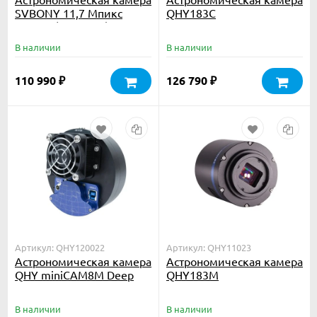
SVBONY 11,7 Мпикс
QHY183C
USB3.0 (SV405CC)
В наличии
В наличии
110 990
126 790
₽
₽
Артикул: QHY120022
Артикул: QHY11023
Астрономическая камера
Астрономическая камера
QHY miniCAM8M Deep
QHY183M
sky combo
В наличии
В наличии