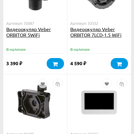
Артикул: 33087
Артикул: 33332
Видеоокуляр Veber
Видеоокуляр Veber
ORBITOR 5WiFi
ORBITOR 7LCD-1.5 WiFi
В наличии
В наличии
3 390
4 590
₽
₽
Артикул: 86485
Артикул: 33333