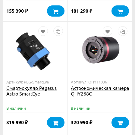
155 390
181 290
₽
₽
Артикул: PEG-SmartEye
Артикул: QHY11036
Смарт-окуляр Pegasus
Астрономическая камера
Astro SmartEye
QHY268C
В наличии
В наличии
319 990
320 990
₽
₽