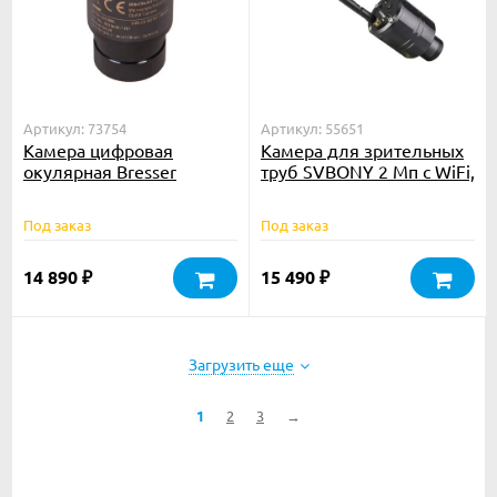
Артикул: 73754
Артикул: 55651
Камера цифровая
Камера для зрительных
окулярная Bresser
труб SVBONY 2 Мп с WiFi,
MikrOkular Full HD
SC001
Под заказ
Под заказ
14 890
15 490
₽
₽
Загрузить еще
1
2
3
→