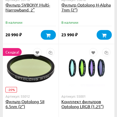
Фильтр SVBONY Multi-
Фильтр Optolong H-Alpha
Narrowband, 2"
7nm (2”)
В наличии
В наличии
20 990
23 990
₽
₽
Скидка!
-20%
Артикул: 55012
Артикул: 55001
Фильтр Optolong SII
Комплект фильтров
6.5nm (2”)
Optolong LRGB (1.25”)