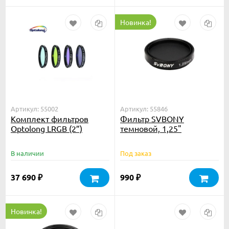
Новинка!
Артикул: 55002
Артикул: 55846
Комплект фильтров
Фильтр SVBONY
Optolong LRGB (2”)
темновой, 1,25"
В наличии
Под заказ
37 690
990
₽
₽
Новинка!