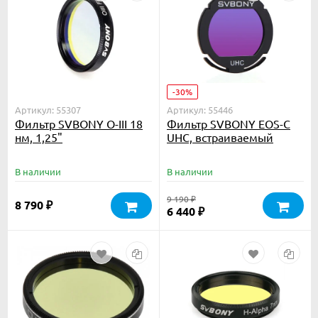
-30%
Артикул: 55307
Артикул: 55446
Фильтр SVBONY O-III 18
Фильтр SVBONY EOS-C
нм, 1,25"
UHC, встраиваемый
В наличии
В наличии
9 190
₽
8 790
₽
6 440
₽