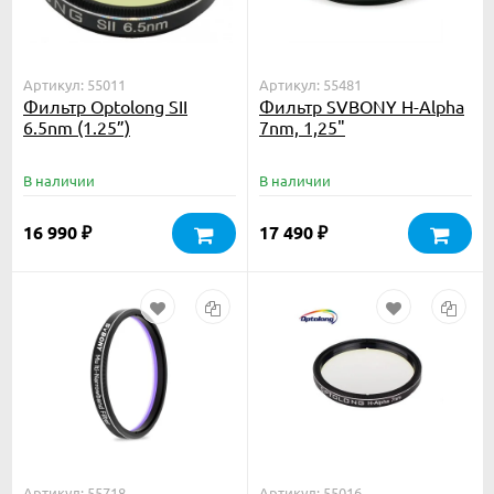
Артикул: 55011
Артикул: 55481
Фильтр Optolong SII
Фильтр SVBONY H-Alpha
6.5nm (1.25”)
7nm, 1,25"
В наличии
В наличии
16 990
17 490
₽
₽
Артикул: 55718
Артикул: 55016