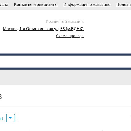
лата
Контакты и реквизиты
Информация о магазине
Полезн
Розничный магазин:
Москва, 1-я Останкинская ул, 55 (м.ВДНХ)
Схема проезда
З
а