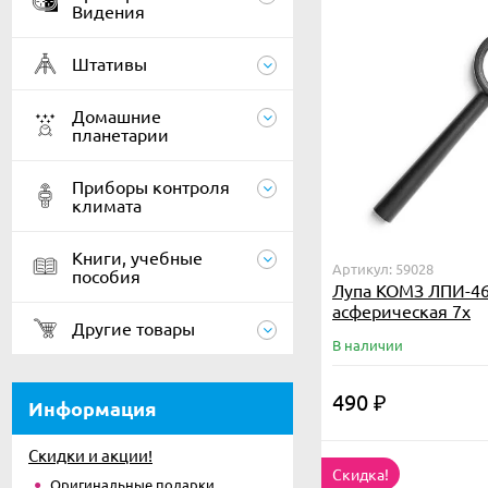
Видения
Штативы
Домашние
планетарии
Приборы контроля
климата
Книги, учебные
Артикул: 59028
пособия
Лупа КОМЗ ЛПИ-4
асферическая 7х
Другие товары
В наличии
490
₽
Информация
Скидки и акции!
Скидка!
Оригинальные подарки