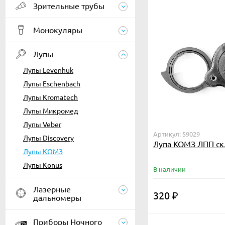
Зрительные трубы
Монокуляры
Лупы
Лупы Levenhuk
Лупы Eschenbach
Лупы Kromatech
Лупы Микромед
Лупы Veber
Артикул: 59029
Лупы Discovery
Лупа КОМЗ ЛПП ск
Лупы КОМЗ
Лупы Konus
В наличии
Лазерные
320
₽
дальномеры
Приборы Ночного