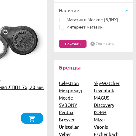
Наличие
Магазин в Москве (ВДНХ)
Интернет-магазин
Очистить
Бренды
1
Celestron
Sky-Watcher
ная ЛПП1 7х, 20 мм
Микромед
Levenhuk
Meade
MAGUS
SVBONY
Discovery
Pentax
КОМЗ
Bresser
Mizar
Unistellar
Vaonis
Veber
Eschenbach