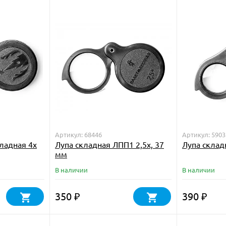
Артикул: 68446
Артикул: 5903
ладная 4х
Лупа складная ЛПП1 2,5х, 37
Лупа склад
мм
В наличии
В наличии
350
390
₽
₽