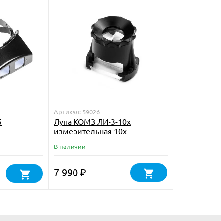
Артикул: 59026
5
Лупа КОМЗ ЛИ-3-10x
измерительная 10х
В наличии
7 990
₽