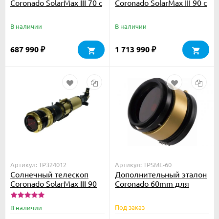
Coronado SolarMax III 70 с
Coronado SolarMax III 90 с
блок. фильтром 10 мм
блок. фильтром 30 мм
В наличии
В наличии
687 990
1 713 990
₽
₽
Артикул: TP324012
Артикул: TPSME-60
Солнечный телескоп
Дополнительный эталон
Coronado SolarMax III 90
Coronado 60mm для
Double Stack с блок.
Double Stack с тюнером
фильтром 15 мм
RichView
Под заказ
В наличии