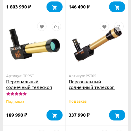
1 803 990
146 490
₽
₽
Артикул: TPPST
Артикул: PST05
Персональный
Персональный
солнечный телескоп
солнечный телескоп
Coronado H-альфа PST
Coronado Н-альфа PST
<0.5
Под заказ
Под заказ
189 990
337 990
₽
₽