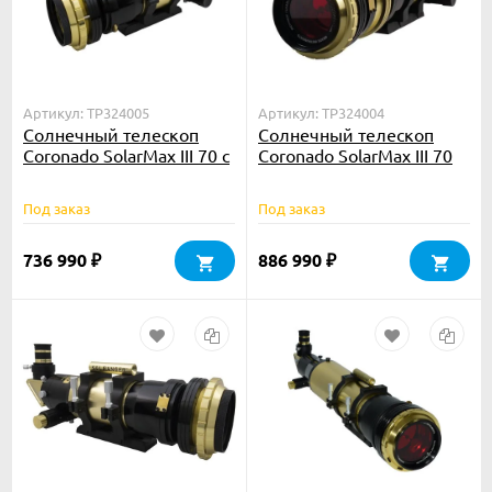
Артикул: TP324005
Артикул: TP324004
Солнечный телескоп
Солнечный телескоп
Coronado SolarMax III 70 с
Coronado SolarMax III 70
блок. фильтром 15 мм
Double Stack с блок.
фильтром 10 мм
Под заказ
Под заказ
736 990
886 990
₽
₽