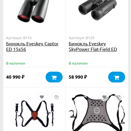
Артикул: B116
Артикул: B129
Бинокль Eyeskey Captor
Бинокль Eyeskey
ED 15x56
SkyPower Flat-Field ED
10x42
В наличии
В наличии
40 990
58 990
₽
₽