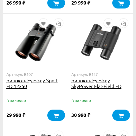
26 990
29 990
₽
₽
Артикул: B107
Артикул: B127
Бинокль Eyeskey Sport
Бинокль Eyeskey
ED 12x50
SkyPower Flat-Field ED
10x25
В наличии
В наличии
29 990
30 990
₽
₽