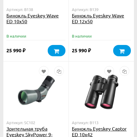
Артикул: B138
Артикул: B139
Бинокль Eyeskey Wave
Бинокль Eyeskey Wave
ED 10x50
ED 12x50
В наличии
В наличии
25 990
25 990
₽
₽
Артикул: SC102
Артикул: B113
Зрительная труба
Бинокль Eyeskey Captor
Eyeskey SkyPower 9-
ED 10x42