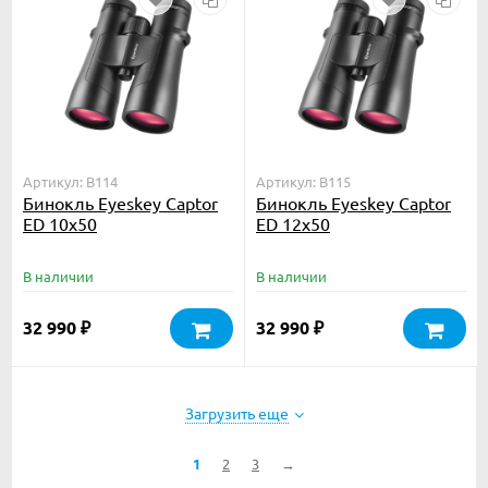
Артикул: B114
Артикул: B115
Бинокль Eyeskey Captor
Бинокль Eyeskey Captor
ED 10x50
ED 12x50
В наличии
В наличии
32 990
32 990
₽
₽
Загрузить еще
1
2
3
→