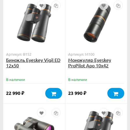
Артикул: B152
Артикул: M100
Бинокль Eyeskey Vigil ED
Монокуляр Eyeskey
12x50
ProPilot Apo 10x42
В наличии
В наличии
22 990
23 990
₽
₽