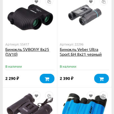
Артикул: 55417
Артикул: 22296
Бинокль SVBONY 8x25
Бинокль Veber Ultra
(SV10)
Sport БН 8x21 черный
В наличии
В наличии
2 290
2 390
₽
₽