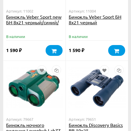
Артикул: 11002
Артикул: 11004
Бинокль Veber Sport new
Бинокль Veber Sport БН
БН 8x21 черный/синий/
8x21 черный
серебристый
В наличии
В наличии
1 590
1 590
₽
₽
Артикул: 79667
Артикул: 79651
Бинокль ночного
Бинокль Discovery Basics
видения Levenhuk LabZZ
BB 10x25