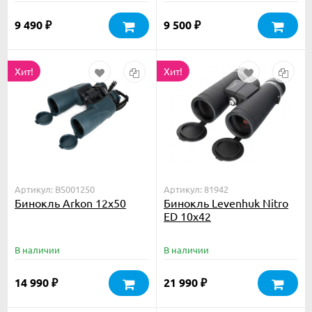
9 490
9 500
₽
₽
Хит!
Хит!
Артикул: BS001250
Артикул: 81942
Бинокль Arkon 12х50
Бинокль Levenhuk Nitro
ED 10x42
В наличии
В наличии
14 990
21 990
₽
₽