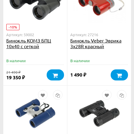
-10%
Артикул: 59002
Артикул: 27216
Бинокль КОМЗ БПЦ
Бинокль Veber Эврика
10x40 с сеткой
3х28R красный
В наличии
В наличии
21 490
₽
1 490
₽
19 350
₽