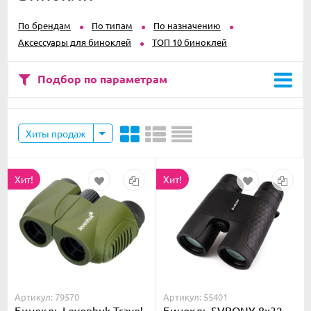
По брендам
По типам
По назначению
Аксессуары для биноклей
ТОП 10 биноклей
Подбор по параметрам
Хиты продаж
Хит!
Хит!
Артикул: 79570
Артикул: 55401
Бинокль Levenhuk Travel
Бинокль SVBONY 8x32