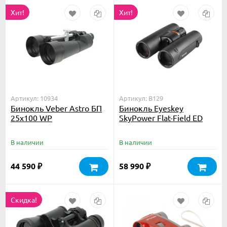
Хит!
Хит!
Артикул: 10934
Артикул: B129
Бинокль Veber Astro БП
Бинокль Eyeskey
25x100 WP
SkyPower Flat-Field ED
10x42
В наличии
В наличии
44 590
58 990
₽
₽
Скидка!