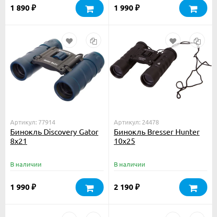
1 890
1 990
₽
₽
Артикул: 77914
Артикул: 24478
Бинокль Discovery Gator
Бинокль Bresser Hunter
8x21
10x25
В наличии
В наличии
1 990
2 190
₽
₽