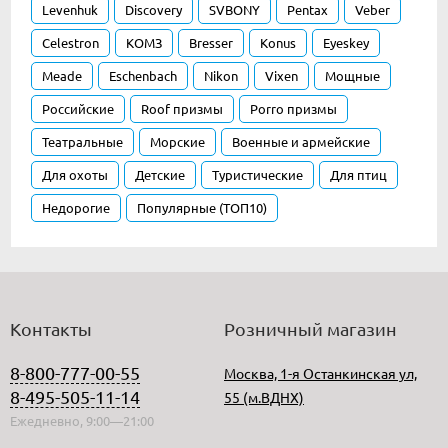
Levenhuk
Discovery
SVBONY
Pentax
Veber
Celestron
КОМЗ
Bresser
Konus
Eyeskey
Meade
Eschenbach
Nikon
Vixen
Мощные
Российские
Roof призмы
Porro призмы
Театральные
Морские
Военные и армейские
Для охоты
Детские
Туристические
Для птиц
Недорогие
Популярные (ТОП10)
Контакты
Розничный магазин
8-800-777-00-55
Москва, 1-я Останкинская ул,
8-495-505-11-14
55 (м.ВДНХ)
Ежедневно, 9:00—21:00