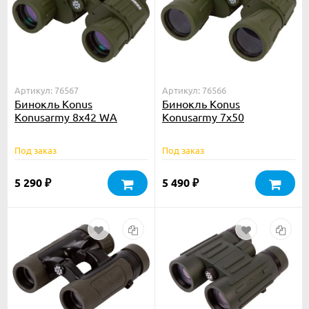
Артикул: 76567
Артикул: 76566
Бинокль Konus
Бинокль Konus
Konusarmy 8x42 WA
Konusarmy 7x50
Под заказ
Под заказ
5 290
5 490
₽
₽