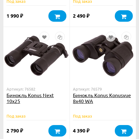
Под заказ
Под заказ
1 990
2 490
₽
₽
Артикул: 76582
Артикул: 76579
Бинокль Konus Next
Бинокль Konus Konusvue
10x25
8x40 WA
Под заказ
Под заказ
2 790
4 390
₽
₽