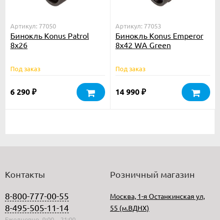
Артикул: 77050
Артикул: 77053
Бинокль Konus Patrol
Бинокль Konus Emperor
8x26
8x42 WA Green
Под заказ
Под заказ
6 290
14 990
₽
₽
Контакты
Розничный магазин
8-800-777-00-55
Москва, 1-я Останкинская ул,
8-495-505-11-14
55 (м.ВДНХ)
Ежедневно, 9:00—21:00