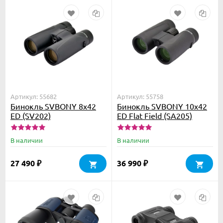
Артикул: 55682
Артикул: 55758
Бинокль SVBONY 8x42
Бинокль SVBONY 10x42
ED (SV202)
ED Flat Field (SA205)
В наличии
В наличии
27 490
36 990
₽
₽