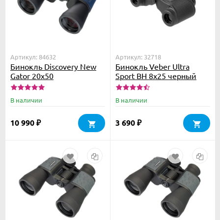
Артикул: 84632
Артикул: 32718
Бинокль Discovery New
Бинокль Veber Ultra
Gator 20x50
Sport BН 8x25 черный
В наличии
В наличии
10 990
3 690
₽
₽