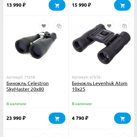
13 990
15 990
₽
₽
Артикул: 71018
Артикул: 67676
Бинокль Celestron
Бинокль Levenhuk Atom
SkyMaster 20x80
10x25
В наличии
В наличии
23 990
4 790
₽
₽