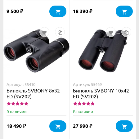
9 500
18 390
₽
₽
Артикул: 55410
Артикул: 55469
Бинокль SVBONY 8x32
Бинокль SVBONY 10x42
ED (SV202)
ED (SV202)
В наличии
В наличии
18 490
27 990
₽
₽