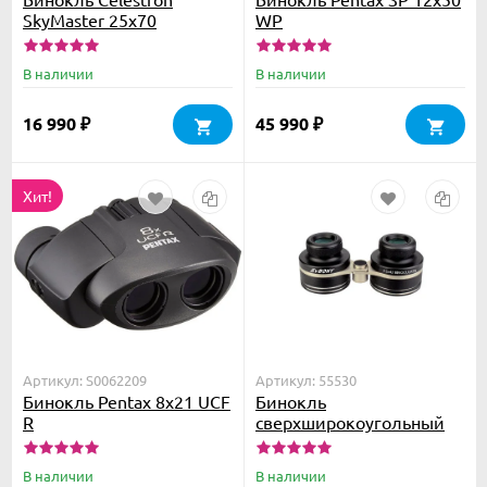
SkyMaster 25x70
WP
В наличии
В наличии
16 990
45 990
₽
₽
Хит!
Артикул: S0062209
Артикул: 55530
Бинокль Pentax 8x21 UCF
Бинокль
R
сверхширокоугольный
SVBONY 2.1x42
В наличии
В наличии