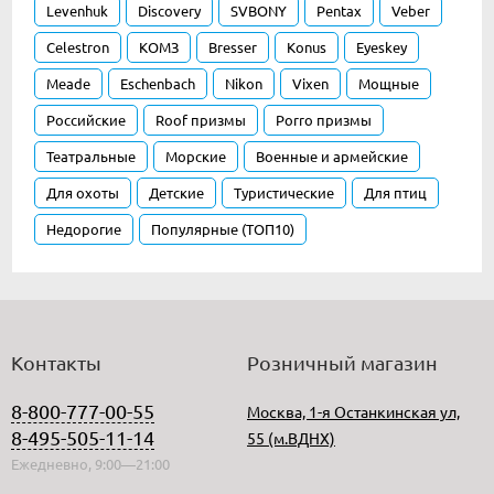
Levenhuk
Discovery
SVBONY
Pentax
Veber
Celestron
КОМЗ
Bresser
Konus
Eyeskey
Meade
Eschenbach
Nikon
Vixen
Мощные
Российские
Roof призмы
Porro призмы
Театральные
Морские
Военные и армейские
Для охоты
Детские
Туристические
Для птиц
Недорогие
Популярные (ТОП10)
Контакты
Розничный магазин
8-800-777-00-55
Москва, 1-я Останкинская ул,
8-495-505-11-14
55 (м.ВДНХ)
Ежедневно, 9:00—21:00