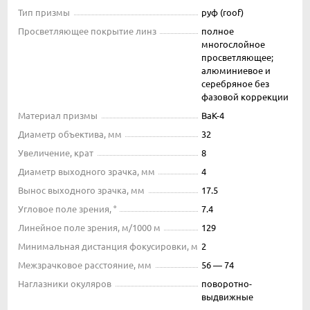
Тип призмы
руф (roof)
Просветляющее покрытие линз
полное
многослойное
просветляющее;
алюминиевое и
серебряное без
фазовой коррекции
Материал призмы
BaK-4
Диаметр объектива, мм
32
Увеличение, крат
8
Диаметр выходного зрачка, мм
4
Вынос выходного зрачка, мм
17.5
Угловое поле зрения, °
7.4
Линейное поле зрения, м/1000 м
129
Минимальная дистанция фокусировки, м
2
Межзрачковое расстояние, мм
56 — 74
Наглазники окуляров
поворотно-
выдвижные