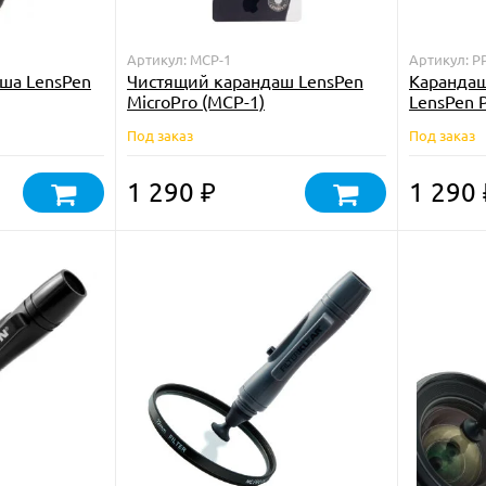
Артикул: MCP-1
Артикул: P
ша LensPen
Чистящий карандаш LensPen
Карандаш
MicroPro (MCP-1)
LensPen P
Под заказ
Под заказ
1 290
1 290
₽