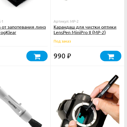
-1
Артикул: MP-2
 от запотевания линз
Карандаш для чистки оптики
FogKlear
LensPen MiniPro II (MP-2)
Под заказ
990
₽