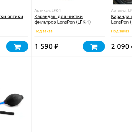
Артикул: LFK-1
Артикул: L
тки оптики
Карандаш для чистки
Карандаш
фильтров LensPen (LFK-1)
LensPen (
Под заказ
Под заказ
1 590
2 090
₽