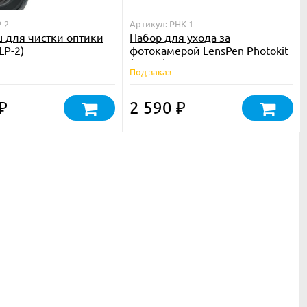
P-2
Артикул: PHK-1
 для чистки оптики
Набор для ухода за
LP-2)
фотокамерой LensPen Photokit
(PHK-1)
Под заказ
2 590
₽
₽