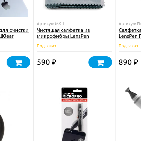
Артикул: MK-1
Артикул: FK
для очистки
Чистящая салфетка из
Салфетка
lKlear
микрофибры LensPen
LensPen 
MicroKlear (MK-1)
Под заказ
Под заказ
590
890
₽
₽