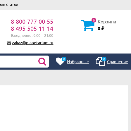
ые статьи
8-800-777-00-55
0
Корзина
8-495-505-11-14
0
₽
Ежедневно, 9:00—21:00
zakaz@planetarium.ru
0
0
Избранные
Сравнение