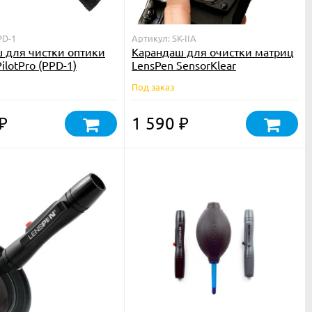
PD-1
Артикул: SK-IIA
 для чистки оптики
Карандаш для очистки матриц
ilotPro (PPD-1)
LensPen SensorKlear
Под заказ
1 590
₽
₽