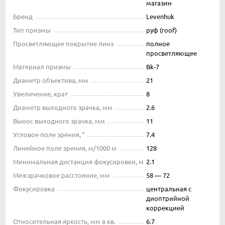
магазин
Бренд
Levenhuk
Тип призмы
руф (roof)
Просветляющее покрытие линз
полное
просветляющее
Материал призмы
Bk-7
Диаметр объектива, мм
21
Увеличение, крат
8
Диаметр выходного зрачка, мм
2.6
Вынос выходного зрачка, мм
11
Угловое поле зрения, °
7.4
Линейное поле зрения, м/1000 м
128
Минимальная дистанция фокусировки, м
2.1
Межзрачковое расстояние, мм
58 — 72
Фокусировка
центральная с
диоптрийной
коррекцией
Относительная яркость, мм в кв.
6.7