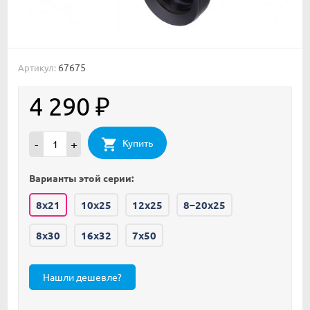
67675
Артикул:
4 290
₽
Купить
-
+
Варианты этой серии:
8x21
10x25
12x25
8–20x25
8x30
16x32
7x50