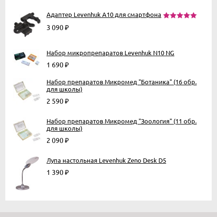
Адаптер Levenhuk A10 для смартфона
3 090
₽
Набор микропрепаратов Levenhuk N10 NG
1 690
₽
Набор препаратов Микромед "Ботаника" (16 обр.
для школы)
2 590
₽
Набор препаратов Микромед "Зоология" (11 обр.
для школы)
2 090
₽
Лупа настольная Levenhuk Zeno Desk D5
1 390
₽