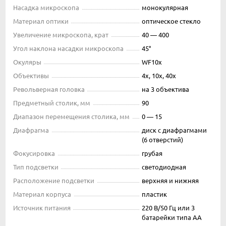
Насадка микроскопа
монокулярная
Материал оптики
оптическое стекло
Увеличение микроскопа, крат
40 — 400
Угол наклона насадки микроскопа
45°
Окуляры
WF10x
Объективы
4х, 10х, 40х
Револьверная головка
на 3 объектива
Предметный столик, мм
90
Диапазон перемещения столика, мм
0 — 15
Диафрагма
диск с диафрагмами
(6 отверстий)
Фокусировка
грубая
Тип подсветки
светодиодная
Расположение подсветки
верхняя и нижняя
Материал корпуса
пластик
Источник питания
220 В/50 Гц или 3
батарейки типа АА