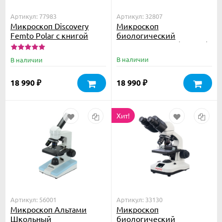
Артикул: 77983
Артикул: 32807
Микроскоп Discovery
Микроскоп
Femto Polar с книгой
биологический
Микромед С-11 (вар. 3B)
цифровой в кейсе
В наличии
В наличии
18 990
18 990
₽
₽
Хит!
Артикул: 56001
Артикул: 33130
Микроскоп Альтами
Микроскоп
Школьный
биологический