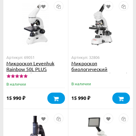
Артикул: 69051
Артикул: 32806
Микроскоп Levenhuk
Микроскоп
Rainbow 50L PLUS
биологический
Moonstone\Лунный
Микромед С-11 (вар. 3B)
камень
в кейсе
В наличии
В наличии
15 990
15 990
₽
₽