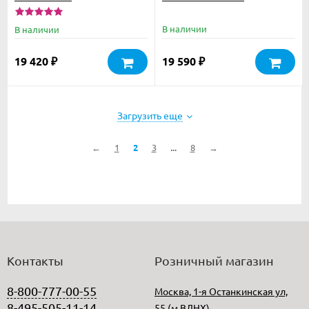
Микромед 10 B c
термостоликом
В наличии
В наличии
19 420
19 590
₽
₽
Загрузить еще
...
←
1
2
3
8
→
Контакты
Розничный магазин
8-800-777-00-55
Москва, 1-я Останкинская ул,
8-495-505-11-14
55 (м.ВДНХ)