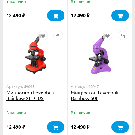
В наличии
В наличии
12 490
12 490
₽
₽
Артикул: 69045
Артикул: 69047
Микроскоп Levenhuk
Микроскоп Levenhuk
Rainbow 2L PLUS
Rainbow 50L
Orange\Апельсин
Amethyst\Аметист
В наличии
В наличии
12 490
12 490
₽
₽