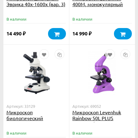
Эврика 40х-1600х (вар. 3)
400M, монокулярный
цифровой
В наличии
В наличии
14 490
14 990
₽
₽
Артикул: 33129
Артикул: 69052
Микроскоп
Микроскоп Levenhuk
биологический
Rainbow 50L PLUS
Микромед 10 M c
Amethyst\Аметист
термостоликом
В наличии
В наличии