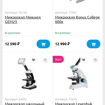
Артикул: 26130
Артикул: 77061
Микроскоп Микмед
Микроскоп Konus College
GEM25
600x
геммологический
В наличии
В наличии
12 590
12 990
₽
₽
Хит!
Артикул: 33031
Артикул: 75419
Микроскоп школьный
Микроскоп Levenhuk