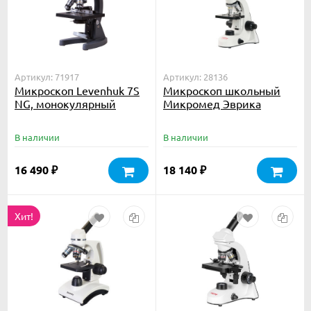
Артикул: 71917
Артикул: 28136
Микроскоп Levenhuk 7S
Микроскоп школьный
NG, монокулярный
Микромед Эврика
40х-1280х LCD цифровой
В наличии
В наличии
16 490
18 140
₽
₽
Хит!