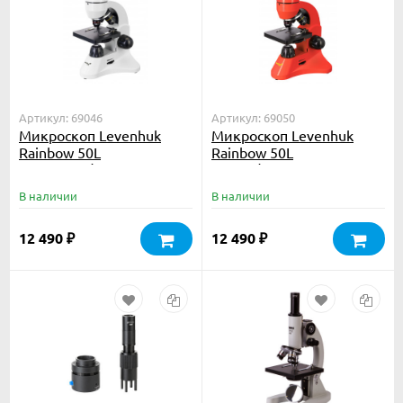
Артикул: 69046
Артикул: 69050
Микроскоп Levenhuk
Микроскоп Levenhuk
Rainbow 50L
Rainbow 50L
Moonstone\Лунный
Orange\Апельсин
камень
В наличии
В наличии
12 490
12 490
₽
₽