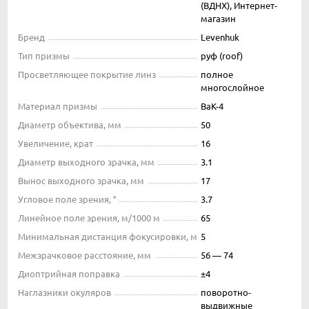
(ВДНХ), Интернет-
магазин
Бренд
Levenhuk
Тип призмы
руф (roof)
Просветляющее покрытие линз
полное
многослойное
Материал призмы
BaK-4
Диаметр объектива, мм
50
Увеличение, крат
16
Диаметр выходного зрачка, мм
3.1
Вынос выходного зрачка, мм
17
Угловое поле зрения, °
3.7
Линейное поле зрения, м/1000 м
65
Минимальная дистанция фокусировки, м
5
Межзрачковое расстояние, мм
56 — 74
Диоптрийная поправка
±4
Наглазники окуляров
поворотно-
выдвижные