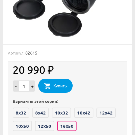
82615
Артикул:
20 990
₽
Купить
-
+
Варианты этой серии:
8x32
8x42
10x32
10x42
12x42
10x50
12x50
16x50