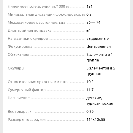
Линейное поле зрения, м/1000 м
131
Минимальная дистанция фокусировки, м
0.5
Межзрачковое расстояние, мм
56 — 74
Диоптрийная поправка
±4
Наглазники окуляров
выдвижные
Фокусировка
Центральная
Объективы
2 элемента в 1
группе
Окуляры
5 элементов в 5
группах
Относительная яркость, мм в кв.
10.2
Сумеречный фактор
11.7
Назначение
детские,
туристические
Вес товара, кг
0.29
Размеры товара, мм
114x10x55