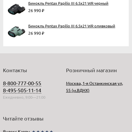
Бинокль Pentax Papilio III 6.5x21 WR черный
26 990
₽
Бинокль Pentax Papilio III 6.5x21 WR оливковый
26 990
₽
Контакты
Розничный магазин
8-800-777-00-55
Москва, 1-я Останкинская ул,
8-495-505-11-14
55 (м.ВДНХ)
Ежедневно, 9:00—21:00
Читайте отзывы
Яндекс.Карты
★★★★★