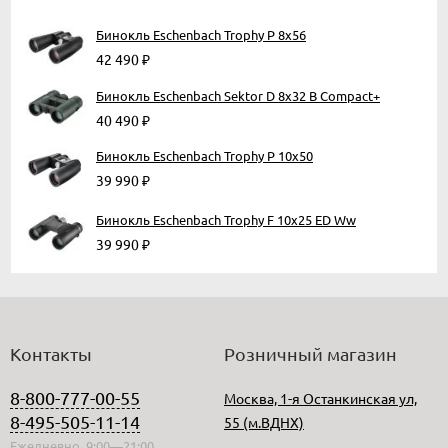
Бинокль Eschenbach Trophy P 8x56
42 490
₽
Бинокль Eschenbach Sektor D 8x32 B Compact+
40 490
₽
Бинокль Eschenbach Trophy P 10x50
39 990
₽
Бинокль Eschenbach Trophy F 10x25 ED Ww
39 990
₽
Контакты
Розничный магазин
8-800-777-00-55
Москва, 1-я Останкинская ул,
8-495-505-11-14
55 (м.ВДНХ)
Ежедневно, 9:00—21:00