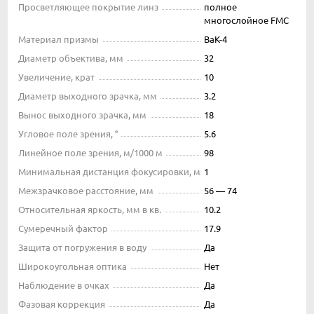
Просветляющее покрытие линз
полное
многослойное FMC
Материал призмы
BaK-4
Диаметр объектива, мм
32
Увеличение, крат
10
Диаметр выходного зрачка, мм
3.2
Вынос выходного зрачка, мм
18
Угловое поле зрения, °
5.6
Линейное поле зрения, м/1000 м
98
Минимальная дистанция фокусировки, м
1
Межзрачковое расстояние, мм
56 — 74
Относительная яркость, мм в кв.
10.2
Сумеречный фактор
17.9
Защита от погружения в воду
Да
Широкоугольная оптика
Нет
Наблюдение в очках
Да
Фазовая коррекция
Да