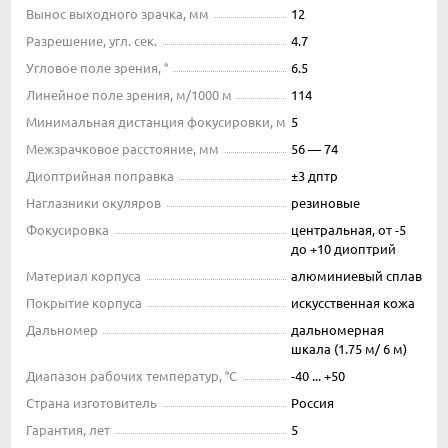
Вынос выходного зрачка, мм
12
Разрешение, угл. сек.
4.7
Угловое поле зрения, °
6.5
Линейное поле зрения, м/1000 м
114
Минимальная дистанция фокусировки, м
5
Межзрачковое расстояние, мм
56 — 74
Диоптрийная поправка
±3 дптр
Наглазники окуляров
резиновые
Фокусировка
центральная, от -5
до +10 диоптрий
Материал корпуса
алюминиевый сплав
Покрытие корпуса
искусственная кожа
Дальномер
дальномерная
шкала (1.75 м/ 6 м)
Диапазон рабочих температур, °С
-40 ... +50
Страна изготовитель
Россия
Гарантия, лет
5