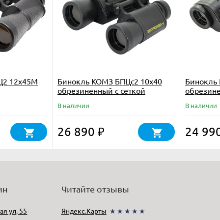
Ц2 12x45М
Бинокль КОМЗ БПЦc2 10х40
Бинокль 
обрезиненный с сеткой
обрезине
В наличии
В наличии
26 890
24 99
₽
ин
Читайте отзывы
ая ул, 55
Яндекс.Карты
★★★★★