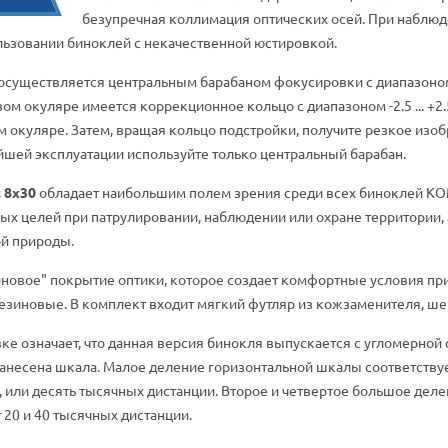
безупречная коллимация оптических осей. При наблю
льзовании биноклей с некачественной юстировкой.
осуществляется центральным барабаном фокусировки с диапазоном
вом окуляре имеется коррекционное кольцо с диапазоном -2.5 ... +
 окуляре. Затем, вращая кольцо подстройки, получите резкое изо
йшей эксплуатации используйте только центральный барабан.
 8x30
обладает наибольшим полем зрения среди всех биноклей КОМЗ
х целей при патрулировании, наблюдении или охране территории, 
й природы.
новое" покрытие оптики, которое создает комфортные условия при
резиновые. В комплект входит мягкий футляр из кожзаменителя, ш
вке означает, что данная версия бинокля выпускается с угломерно
нанесена шкала. Малое деление горизонтальной шкалы соответству
, или десять тысячных дистанции. Второе и четвертое большое дел
т 20 и 40 тысячных дистанции.