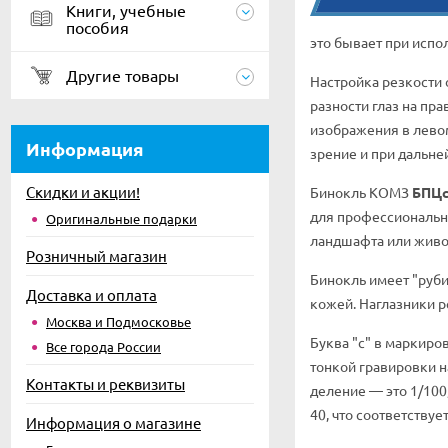
Книги, учебные
пособия
это бывает при испо
Другие товары
Настройка резкости 
разности глаз на пра
изображения в левом
Информация
зрение и при дальне
Скидки и акции!
Бинокль КОМЗ
БПЦс
для профессиональны
Оригинальные подарки
ландшафта или живо
Розничный магазин
Бинокль имеет "руби
Доставка и оплата
кожей. Наглазники 
Москва и Подмосковье
Буква "с" в маркиро
Все города России
тонкой гравировки 
Контакты и реквизиты
деление — это 1/100
40, что соответствуе
Информация о магазине