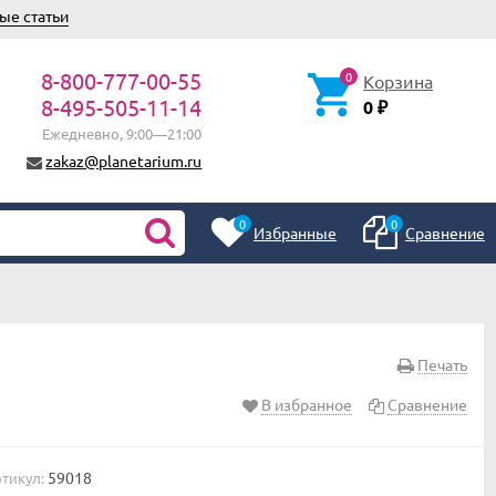
ые статьи
8-800-777-00-55
0
Корзина
8-495-505-11-14
0
₽
Ежедневно, 9:00—21:00
zakaz@planetarium.ru
0
0
Избранные
Сравнение
Печать
В избранное
Сравнение
59018
тикул: