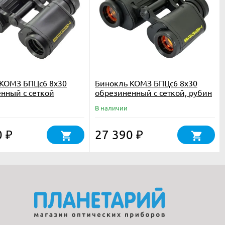
КОМЗ БПЦc6 8х30
Бинокль КОМЗ БПЦc6 8х30
нный с сеткой
обрезиненный с сеткой, рубин
В наличии
0
27 390
₽
₽