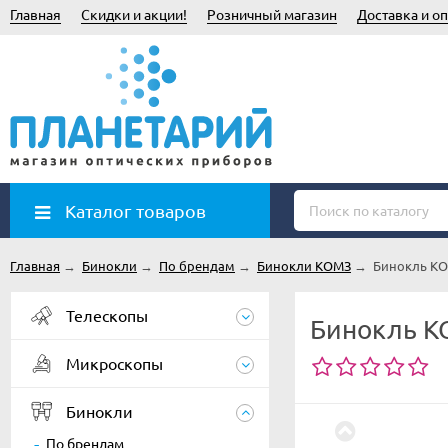
Главная
Скидки и акции!
Розничный магазин
Доставка и оп
Каталог товаров
Главная
→
Бинокли
→
По брендам
→
Бинокли КОМЗ
→
Бинокль КО
Телескопы
Бинокль КО
Микроскопы
Бинокли
По брендам