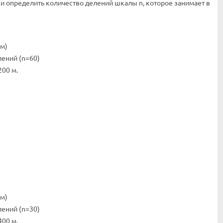
 и определить количество делений шкалы n, которое занимает в
 м)
лений (n=60)
200 м.
 м)
лений (n=30)
400 м.