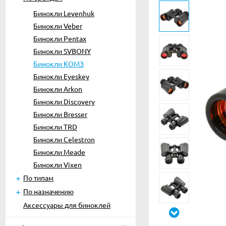
Бинокли Levenhuk
Бинокли Veber
Бинокли Pentax
Бинокли SVBONY
Бинокли КОМЗ
Бинокли Eyeskey
Бинокли Arkon
Бинокли Discovery
Бинокли Bresser
Бинокли TRD
Бинокли Celestron
Бинокли Meade
Бинокли Vixen
По типам
По назначению
Аксессуары для биноклей