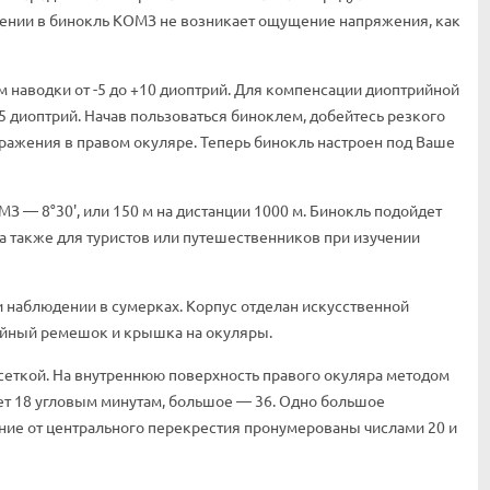
дении в бинокль КОМЗ не возникает ощущение напряжения, как
 наводки от -5 до +10 диоптрий. Для компенсации диоптрийной
2.5 диоптрий. Начав пользоваться биноклем, добейтесь резкого
бражения в правом окуляре. Теперь бинокль настроен под Ваше
 — 8°30', или 150 м на дистанции 1000 м. Бинокль подойдет
а также для туристов или путешественников при изучении
 наблюдении в сумерках. Корпус отделан искусственной
ейный ремешок и крышка на окуляры.
й сеткой. На внутреннюю поверхность правого окуляра методом
ет 18 угловым минутам, большое — 36. Одно большое
ение от центрального перекрестия пронумерованы числами 20 и