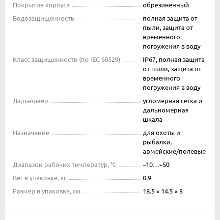
Покрытие корпуса
обрезиненный
Водозащищенность
полная защита от
пыли, защита от
временного
погружения в воду
Класс защищенности (по IEC 60529)
IP67, полная защита
от пыли, защита от
временного
погружения в воду
Дальномер
угломерная сетка и
дальномерная
шкала
Назначение
для охоты и
рыбалки,
армейские/полевые
Диапазон рабочих температур, °С
–10…+50
Вес в упаковке, кг
0.9
Размер в упаковке, см
18.5 × 14.5 × 8