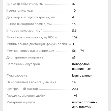
Диаметр объектива, мм
42
Увеличение, крат
10
Диаметр выходного зрачка, мм
4
Вынос выходного зрачка, мм
15
Угловое поле зрения, °
5.6
Линейное поле зрения, м/1000 м
102
Минимальная дистанция фокусировки, м
3
Межзрачковое расстояние, мм
56 — 74
Диоптрийная поправка
±5
Наглазники окуляров
поворотно-
выдвижные
Фокусировка
Центральная
Относительная яркость, мм в кв.
14
Сумеречный фактор
20.4
Гнездо крепления, дюйм
1/4
Материал корпуса
высокопрочный
ABS-пластик