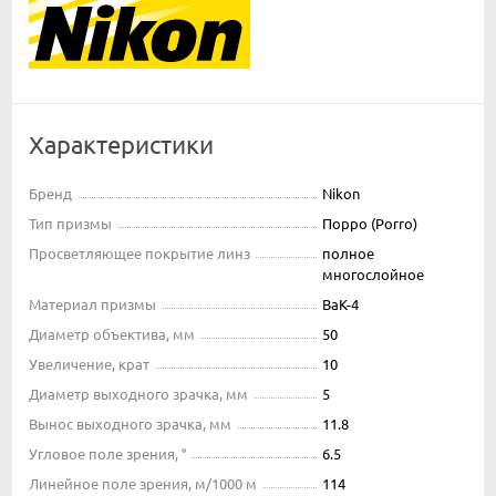
Характеристики
Бренд
Nikon
Тип призмы
Порро (Porro)
Просветляющее покрытие линз
полное
многослойное
Материал призмы
BaK-4
Диаметр объектива, мм
50
Увеличение, крат
10
Диаметр выходного зрачка, мм
5
Вынос выходного зрачка, мм
11.8
Угловое поле зрения, °
6.5
Линейное поле зрения, м/1000 м
114