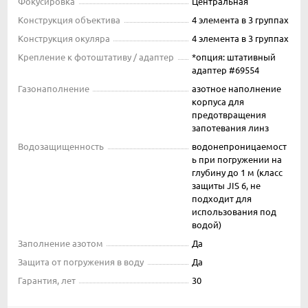
Фокусировка
Центральная
Конструкция объектива
4 элемента в 3 группах
Конструкция окуляра
4 элемента в 3 группах
Крепление к фотоштативу / адаптер
*опция: штативный
адаптер #69554
Газонаполнение
азотное наполнение
корпуса для
предотвращения
запотевания линз
Водозащищенность
водонепроницаемост
ь при погружении на
глубину до 1 м (класс
защиты JIS 6, не
подходит для
использования под
водой)
Заполнение азотом
Да
Защита от погружения в воду
Да
Гарантия, лет
30