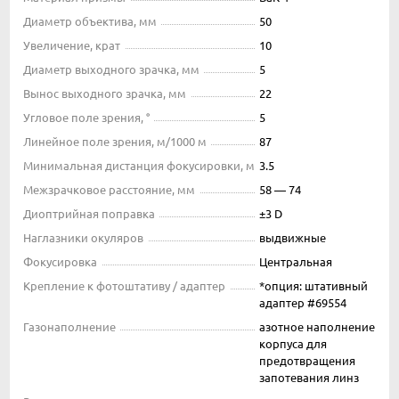
Диаметр объектива, мм
50
Увеличение, крат
10
Диаметр выходного зрачка, мм
5
Вынос выходного зрачка, мм
22
Угловое поле зрения, °
5
Линейное поле зрения, м/1000 м
87
Минимальная дистанция фокусировки, м
3.5
Межзрачковое расстояние, мм
58 — 74
Диоптрийная поправка
±3 D
Наглазники окуляров
выдвижные
Фокусировка
Центральная
Крепление к фотоштативу / адаптер
*опция: штативный
адаптер #69554
Газонаполнение
азотное наполнение
корпуса для
предотвращения
запотевания линз