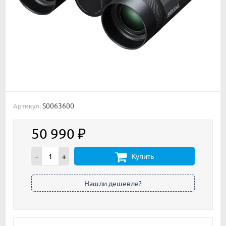
S0063600
Артикул:
50 990
₽
-
+
Купить