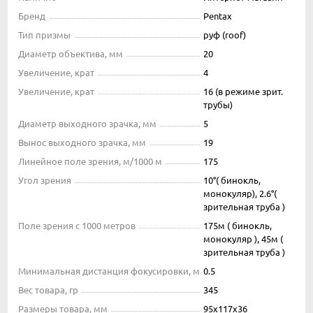
Бренд
Pentax
Тип призмы
руф (roof)
Диаметр объектива, мм
20
Увеличение, крат
4
Увеличение, крат
16 (в режиме зрит.
трубы)
Диаметр выходного зрачка, мм
5
Вынос выходного зрачка, мм
19
Линейное поле зрения, м/1000 м
175
Угол зрения
10°( бинокль,
монокуляр), 2.6°(
зрительная труба )
Поле зрения с 1000 метров
175м ( бинокль,
монокуляр ), 45м (
зрительная труба )
Минимальная дистанция фокусировки, м
0.5
Вес товара, гр
345
Размеры товара, мм
95x117x36