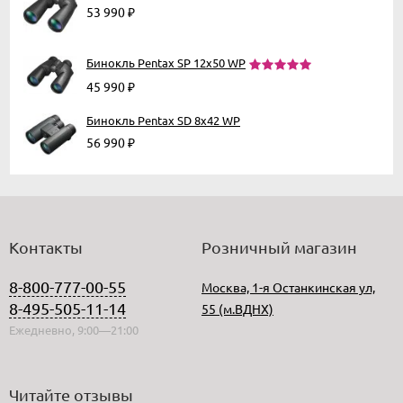
53 990
₽
Бинокль Pentax SP 12x50 WP
45 990
₽
Бинокль Pentax SD 8x42 WP
56 990
₽
Контакты
Розничный магазин
8-800-777-00-55
Москва, 1-я Останкинская ул,
8-495-505-11-14
55 (м.ВДНХ)
Ежедневно, 9:00—21:00
Читайте отзывы