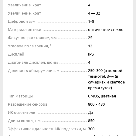
Увеличение, крат
4
Увеличение, крат
4 — 32
Цифровой зум
1–8
Материал оптики
оптическое стекло
Фокусное расстояние, мм
25
Угловое поле зрения, °
12
Дисплей
IPS
Диагональ дисплея, дюйм
4
Дальность обнаружения, м
250–300 (в полной
темноте), 3~∞ (в
сумерках и светлое
время суток)
Тип матрицы
CMOS, цветная
Разрешение сенсора
800 × 480
ИК-осветитель
Да
Длина волны, нм
850
Эффективная дальность ИК подсветки, м
300