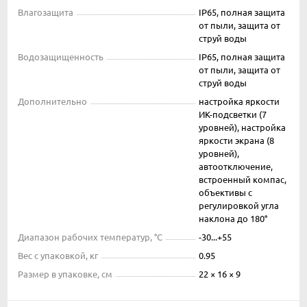
Влагозащита
IP65, полная защита
от пыли, защита от
струй воды
Водозащищенность
IP65, полная защита
от пыли, защита от
струй воды
Дополнительно
настройка яркости
ИК-подсветки (7
уровней), настройка
яркости экрана (8
уровней),
автоотключение,
встроенный компас,
объективы с
регулировкой угла
наклона до 180°
Диапазон рабочих температур, °С
-30...+55
Вес с упаковкой, кг
0.95
Размер в упаковке, см
22 × 16 × 9