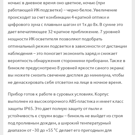
ночью: в дневное время оно цветное, ночью (при
работающей ИК-подсветке) – черно-белое. Увеличение
происходит за счет комбинации 4-кратной оптики и
цифрового зума с плавным шагом от 1x до 8x. В сумме это
дает впечатляющее 32-кратное приближение. 7 уровней
мощности ИК-осветителя позволяют подобрать
оптимальный режим подсветки в зависимости от дистанции
наблюдения – это помогает экономить заряд и снижает
вероятность обнаружения сторонними приборами. Также в
бинокле предусмотрено 8 уровней яркости самого экрана:
вы можете снизить свечение дисплея до минимума, чтобы
не демаскировать себя отсветом на лице в ночное время.
Прибор готов к работе в суровых условиях. Корпус
выполнен из высокопрочного ABS-пластика и имеет класс
защиты IP65. Это дает полную защиту от пыли и
устойчивость к струям воды – бинокль не выйдет из строя
под проливным дождем, а широкий температурный
диапазон от –30 до +55 °C делает его пригодным для