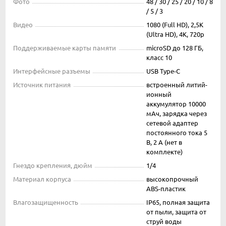
Фото
48 / 30 / 25 / 20 / 10 / 8
/ 5 / 3
Видео
1080 (Full HD), 2,5K
(Ultra HD), 4K, 720p
Поддерживаемые карты памяти
microSD до 128 ГБ,
класс 10
Интерфейсные разъемы
USB Type-C
Источник питания
встроенный литий-
ионный
аккумулятор 10000
мАч, зарядка через
сетевой адаптер
постоянного тока 5
В, 2 А (нет в
комплекте)
Гнездо крепления, дюйм
1/4
Материал корпуса
высокопрочный
ABS-пластик
Влагозащищенность
IP65, полная защита
от пыли, защита от
струй воды