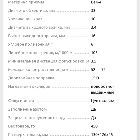
Материал призмы
BaK-4
Диаметр объектива, мм
33
Увеличение, крат
10
Диаметр выходного зрачка, мм
3.4
Вынос выходного зрачка, мм
16
Угловое поле зрения, °
6
Линейное поле зрения, м/1000 м
105
Минимальная дистанция фокусировки, м
3.5
Межзрачковое расстояние, мм
52 — 72
Диоптрийная поправка
±5 D
Наглазники окуляров
поворотно-
выдвижные
Фокусировка
Центральная
Заполнение азотом
Да
Защита от погружения в воду
Да
Вес товара, гр
450
Размеры товара, мм
130х126х45