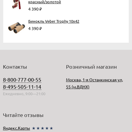
красный/золотой
4 390
₽
Бинокль Veber Trophy 10х42
4 390
₽
Контакты
Розничный магазин
8-800-777-00-55
Москва, 1-я Останкинская ул,
8-495-505-11-14
55 (м.ВДНХ)
Ежедневно, 9:00—21:00
Читайте отзывы
Яндекс.Карты
★★★★★