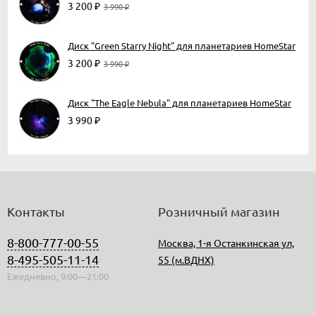
3 200
₽
3 990
₽
Диск "Green Starry Night" для планетариев HomeStar
3 200
₽
3 990
₽
Диск "The Eagle Nebula" для планетариев HomeStar
3 990
₽
Контакты
Розничный магазин
8-800-777-00-55
Москва, 1-я Останкинская ул,
8-495-505-11-14
55 (м.ВДНХ)
Ежедневно, 9:00—21:00