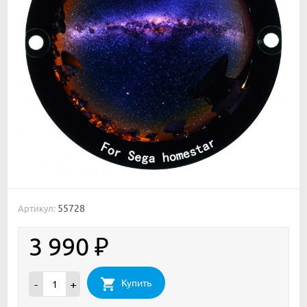
55728
Артикул:
3 990
₽
Купить
-
+