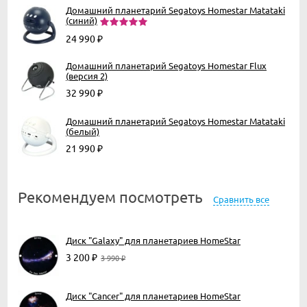
Домашний планетарий Segatoys Homestar Matataki
(синий)
24 990
₽
Домашний планетарий Segatoys Homestar Flux
(версия 2)
32 990
₽
Домашний планетарий Segatoys Homestar Matataki
(белый)
21 990
₽
Рекомендуем посмотреть
Сравнить все
Диск "Galaxy" для планетариев HomeStar
3 200
₽
3 990
₽
Диск "Cancer" для планетариев HomeStar