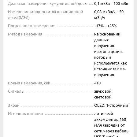
Диапазон измерения кумулятивной дозы
0,1 мкЗв – 100 мЗв
Измерение мощности экспозиционной
0,08 мкЗв/ч – 50
дозы (МЭД)
мЗв/ч
Погрешность измерения
–17%... +25%
Метод измерения
на основании
данных
излучения
изотопа цезия,
который
используется как
источник гамма-
излучения
Время измерения, сек
<10
Сигналы
звуковой,
световой
Экран
OLED, 1-строчный
Источник питания
литиевый
аккумулятор 150
мАч (зарядка от
сети через кабель
USB Type-C и