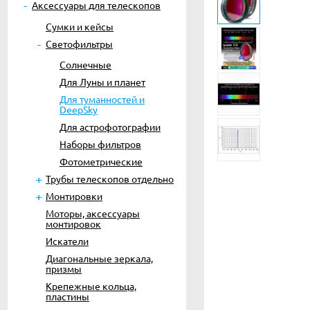
Аксессуары для телескопов
Сумки и кейсы
Светофильтры
Солнечные
Для Луны и планет
Для туманностей и
DeepSky
Для астрофотографии
Наборы фильтров
Фотометрические
Трубы телескопов отдельно
Монтировки
Моторы, аксессуары
монтировок
Искатели
Диагональные зеркала,
призмы
Крепежные кольца,
пластины