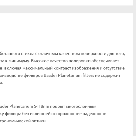
отанного стекла с отличным качеством поверхности для того,
а к минимуму. Высокое качество полировки обеспечивает
в, включая максимальный контраст изображения и отсутствие
изводстве фильтров Baader Planetarium filters не содержит
ы.
ader Planetarium S-II 8nm покрыт многослойным
ку фильтра без излишней осторожности - надежность
трономической оптики.