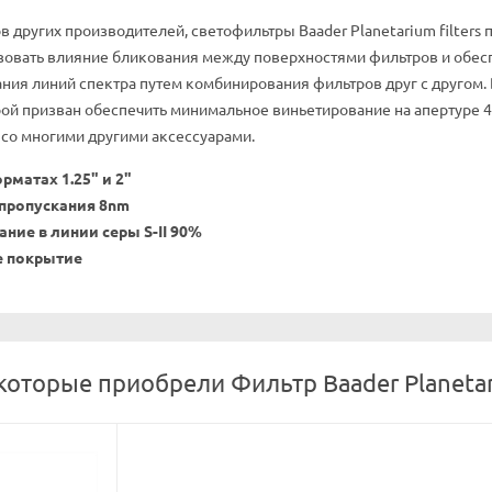
ов других производителей, светофильтры Baader Planetarium filter
зовать влияние бликования между поверхностями фильтров и обес
ния линий спектра путем комбинирования фильтров друг с другом.
рой призван обеспечить минимальное виньетирование на апертуре
е со многими другими аксессуарами.
рматах 1.25" и 2"
 пропускания 8nm
ние в линии серы S-II 90%
е покрытие
которые приобрели Фильтр Baader Planetari