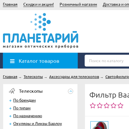
Главная
Скидки и акции!
Розничный магазин
Доставка и оп
Каталог товаров
Главная
→
Телескопы
→
Аксессуары для телескопов
→
Светофильт
Телескопы
Фильтр Baad
По брендам
По типам
По назначению
Окуляры и Линзы Барлоу