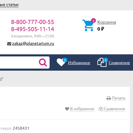
ые статьи
8-800-777-00-55
0
Корзина
8-495-505-11-14
0
₽
Ежедневно, 9:00—21:00
zakaz@planetarium.ru
0
0
Избранные
Сравнение
2"
Печать
В избранное
Сравнение
2458431
тикул: