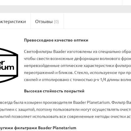
актеристики
Отзывы
(0)
Превосходное качество оптики
Светофильтры Baader изготовлены из специально обраб
чтобы свести возможные деформации волнового фронт
непревзойденные оптические характеристики фильтро
переотражений и бликов. Стекло, используемое при про
свилей и отполировано с точностью p-v 1/4 длины волн
Высокая стойкость покрытий
всегда была козырем производителя Baader Planetarium. Фильтр Ba
ытием с защитой, поэтому пользователи могут осуществлять очист
ытий позволяет использовать все современные методы очистки ас
ругими фильтрами Baader Planetarium