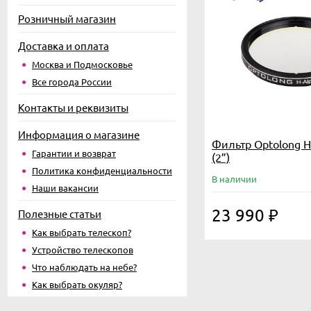
Розничный магазин
Доставка и оплата
Москва и Подмосковье
Все города России
Контакты и реквизиты
Информация о магазине
Фильтр Optolong H
Гарантии и возврат
(2”)
Политика конфиденциальности
В наличии
Наши вакансии
23 990
₽
Полезные статьи
Как выбрать телескоп?
Устройство телескопов
Что наблюдать на небе?
Как выбрать окуляр?