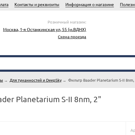
лата
Контакты и реквизиты
Информация о магазине
Полезн
Розничный магазин:
Москва, 1-я Останкинская ул, 55 (м.ВДНХ)
Схема проезда
ры
→
Для туманностей и DeepSky
→
Фильтр Baader Planetarium S-II 8nm, 
er Planetarium S-II 8nm, 2"
Ар