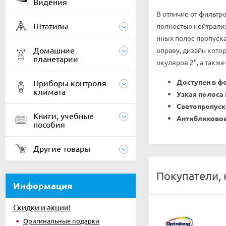
Видения
В отличие от фильтр
Штативы
полностью нейтрали
иных полос пропуска
Домашние
оправу, дизайн кото
планетарии
окуляров 2", а такж
Доступен в фо
Приборы контроля
климата
Узкая полоса
Светопропуска
Книги, учебные
Антибликово
пособия
Другие товары
Покупатели, 
Информация
Скидки и акции!
Оригинальные подарки