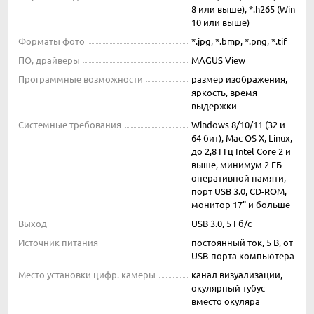
8 или выше), *.h265 (Win
10 или выше)
Форматы фото
*.jpg, *.bmp, *.png, *.tif
ПО, драйверы
MAGUS View
Программные возможности
размер изображения,
яркость, время
выдержки
Системные требования
Windows 8/10/11 (32 и
64 бит), Mac OS X, Linux,
до 2,8 ГГц Intel Core 2 и
выше, минимум 2 ГБ
оперативной памяти,
порт USB 3.0, CD-ROM,
монитор 17" и больше
Выход
USB 3.0, 5 Гб/с
Источник питания
постоянный ток, 5 В, от
USB-порта компьютера
Место установки цифр. камеры
канал визуализации,
окулярный тубус
вместо окуляра