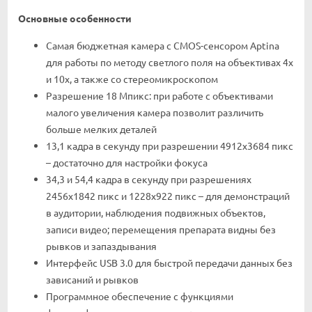
Основные особенности
Самая бюджетная камера с CMOS-сенсором Aptina
для работы по методу светлого поля на объективах 4х
и 10х, а также со стереомикроскопом
Разрешение 18 Мпикс: при работе с объективами
малого увеличения камера позволит различить
больше мелких деталей
13,1 кадра в секунду при разрешении 4912x3684 пикс
– достаточно для настройки фокуса
34,3 и 54,4 кадра в секунду при разрешениях
2456x1842 пикс и 1228x922 пикс – для демонстраций
в аудитории, наблюдения подвижных объектов,
записи видео; перемещения препарата видны без
рывков и запаздывания
Интерфейс USB 3.0 для быстрой передачи данных без
зависаний и рывков
Программное обеспечение с функциями