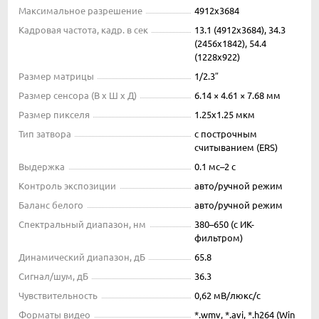
Максимальное разрешение
4912x3684
Кадровая частота, кадр. в сек
13.1 (4912x3684), 34.3
(2456x1842), 54.4
(1228x922)
Размер матрицы
1/2.3″
Размер сенсора (В x Ш x Д)
6.14 × 4.61 × 7.68 мм
Размер пикселя
1.25x1.25 мкм
Тип затвора
с построчным
считыванием (ERS)
Выдержка
0.1 мс–2 с
Контроль экспозиции
авто/ручной режим
Баланс белого
авто/ручной режим
Спектральный диапазон, нм
380–650 (с ИК-
фильтром)
Динамический диапазон, дБ
65.8
Сигнал/шум, дБ
36.3
Чувствительность
0,62 мВ/люкс/с
Форматы видео
*.wmv, *.avi, *.h264 (Win