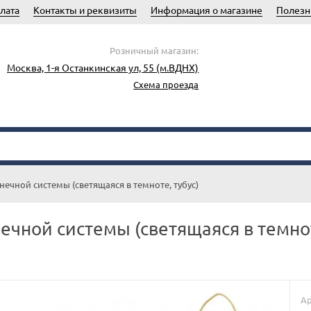
лата
Контакты и реквизиты
Информация о магазине
Полезн
Розничный магазин:
Москва, 1-я Останкинская ул, 55 (м.ВДНХ)
Схема проезда
нечной системы (светящаяся в темноте, тубус)
ечной системы (светящаяся в темнот
Ар