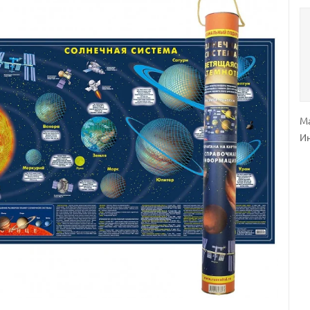
Ма
Ин