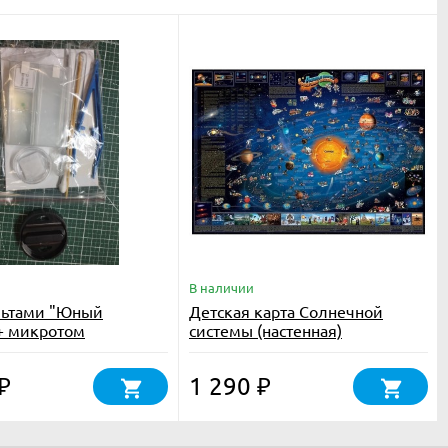
В наличии
льтами "Юный
Детская карта Солнечной
+ микротом
системы (настенная)
1 290
₽
₽