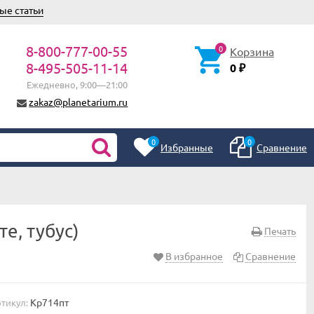
ые статьи
8-800-777-00-55
0
Корзина
8-495-505-11-14
0
₽
Ежедневно, 9:00—21:00
zakaz@planetarium.ru
0
0
Избранные
Сравнение
е, тубус)
Печать
В избранное
Сравнение
Кр714пт
тикул: