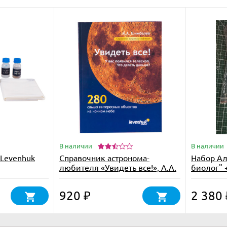
В наличии
В наличии
 Levenhuk
Справочник астронома-
Набор А
любителя «Увидеть все!», А.А.
биолог" 
Шимбалев
920
2 380
₽