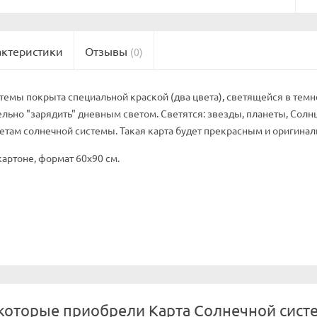
актеристики
Отзывы
(0)
темы покрыта специальной краской (два цвета), светящейся в темно
льно "зарядить" дневным светом. Светятся: звезды, планеты, Солнц
етам солнечной системы. Такая карта будет прекрасным и оригина
картоне, формат 60х90 см.
которые приобрели Карта Солнечной систе