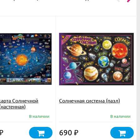
карта Солнечной
Солнечная система (пазл)
(настенная)
В наличии
В наличии
690
₽
₽