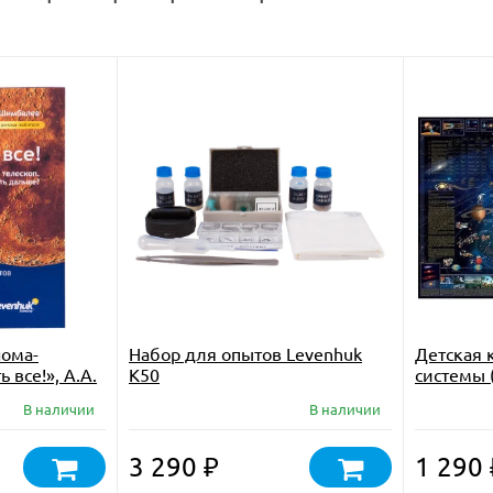
нома-
Набор для опытов Levenhuk
Детская 
 все!», А.А.
K50
системы 
В наличии
В наличии
3 290
1 290
₽