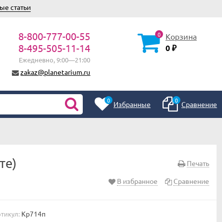
ые статьи
8-800-777-00-55
0
Корзина
8-495-505-11-14
0
₽
Ежедневно, 9:00—21:00
zakaz@planetarium.ru
0
0
Избранные
Сравнение
те)
Печать
В избранное
Сравнение
Кр714п
тикул: