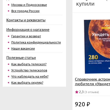
купили
Москва и Подмосковье
Все города России
Контакты и реквизиты
Информация о магазине
Гарантии и возврат
Политика конфиденциальности
Наши вакансии
Полезные статьи
Как выбрать телескоп?
Устройство телескопов
Что наблюдать на небе?
Справочник астро
Как выбрать окуляр?
любителя «Увидеть
Шимбалев
2,3
(3 отзыва)
920
₽