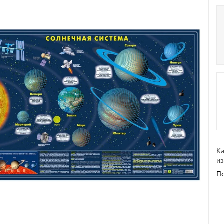
​К
из
П